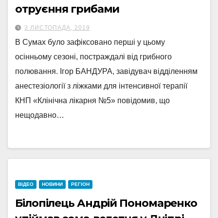
отруєння грибами
3 ЛИСТОПАДА, 2019
В Сумах було зафіксовано перші у цьому
осінньому сезоні, постраждалі від грибного
полювання. Ігор БАНДУРА, завідувач відділенням
анестезіології з ліжками для інтенсивної терапії
КНП «Клінічна лікарня №5» повідомив, що
нещодавно…
ВІДЕО
НОВИНИ
РЕГІОН
Білопілець Андрій Пономаренко