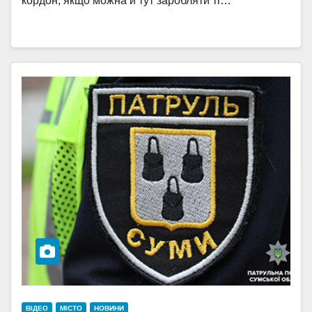
кордон, якщо можна й тут заробляти ті…
ВІДЕО
МІСТО
НОВИНИ