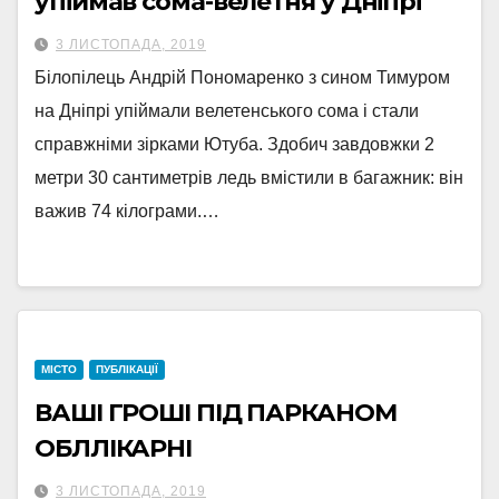
упіймав сома-велетня у Дніпрі
3 ЛИСТОПАДА, 2019
Білопілець Андрій Пономаренко з сином Тимуром
на Дніпрі упіймали велетенського сома і стали
справжніми зірками Ютуба. Здобич завдовжки 2
метри 30 сантиметрів ледь вмістили в багажник: він
важив 74 кілограми.…
МІСТО
ПУБЛІКАЦІЇ
ВАШІ ГРОШІ ПІД ПАРКАНОМ
ОБЛЛІКАРНІ
3 ЛИСТОПАДА, 2019