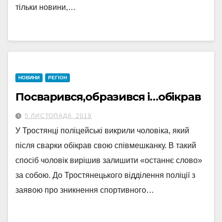
тільки новини,…
НОВИНИ
РЕГІОН
Посварився,образився і…обікрав
5 ЛИСТОПАДА, 2019
У Тростянці поліцейські викрили чоловіка, який
після сварки обікрав свою співмешканку. В такий
спосіб чоловік вирішив залишити «останнє слово»
за собою. До Тростянецького відділення поліції з
заявою про зникнення спортивного…