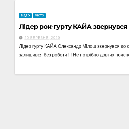
ВІДЕО
МІСТО
Лідер рок-гурту КАЙА звернувся 
20 БЕРЕЗНЯ, 2020
Лідер гурту КАЙА Олександр Мілош звернувся до су
залишився без роботи !!! Не потрібно довгих поясн