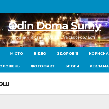
Odin Doma Sumy
Новини міста Суми та Сумської області
МІСТО
ВІДЕО
ЗДОРОВ’Я
КОРИСНА
ГОЛОШЕНЬ
ФОТОФАКТ
БЛОГИ
РЕКЛАМА
лош