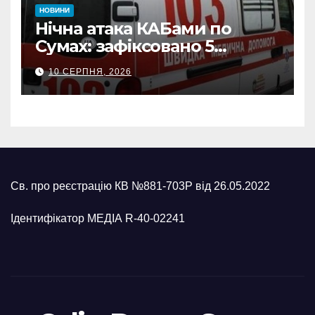
НОВИНИ
Нічна атака КАБами по
Сумах: зафіксовано 5
влучань, щонайменше
10 СЕРПНЯ, 2026
п’ятеро поранених
Св. про реєстрацію КВ №881-703Р від 26.05.2022
Ідентифікатор МЕДІА R-40-02241