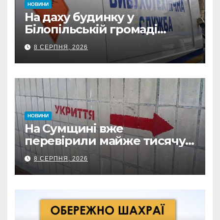
НОВИНИ
На даху будинку у
Білопільській громаді
знайшли 120-мм міну
8 СЕРПНЯ, 2026
НОВИНИ
На Сумщині вже
перевірили майже тисячу
укриттів: де виявили
8 СЕРПНЯ, 2026
замкнені двері