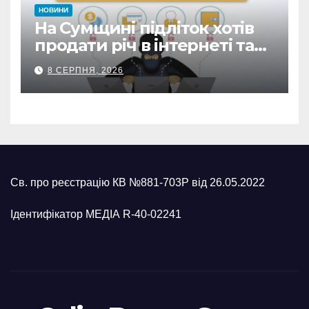
НОВИНИ
На Сумщині підліток хотів
продати річ в інтернеті та
втратив 39,2 тис. грн з
8 СЕРПНЯ, 2026
карток матері
Св. про реєстрацію КВ №881-703Р від 26.05.2022
Ідентифікатор МЕДІА R-40-02241