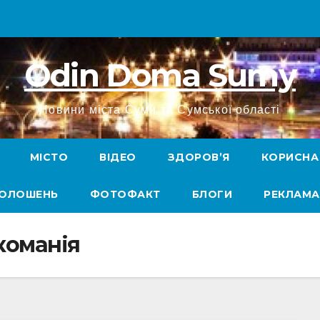
Odin Doma Sumy
Новини міста Суми та Сумської області
МІСТО
ВІДЕО
ЗДОРОВ’Я
КОРИСНА
ГОЛОШЕНЬ
ФОТОФАКТ
БЛОГИ
РЕКЛАМА
команія