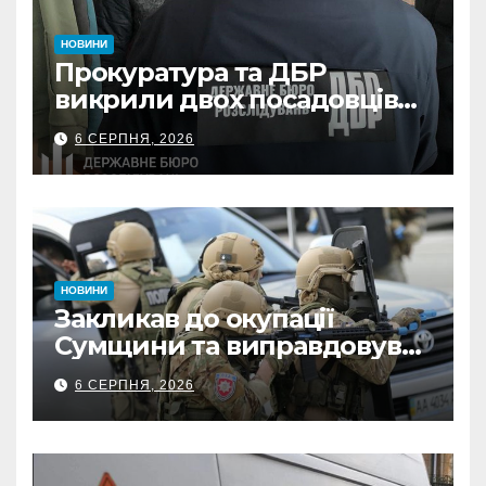
НОВИНИ
Прокуратура та ДБР
викрили двох посадовців
ДПС Сумщини на вимаганні
6 СЕРПНЯ, 2026
неправомірної вигоди у
ФОПа
НОВИНИ
Закликав до окупації
Сумщини та виправдовував
обстріли: СБУ викрила
6 СЕРПНЯ, 2026
прокремлівського агітатора
з Охтирки