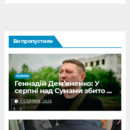
Ви пропустили
НОВИНИ
Геннадій Дем’яненко: У
серпні над Сумами збито 6
КАБів
7 СЕРПНЯ, 2026