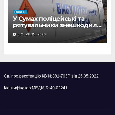
НОВИНИ
У Сумах поліцейські та
рятувальники знешкодили
500-кілограмову авіабомбу
6 СЕРПНЯ, 2026
росіян
Св. про реєстрацію КВ №881-703Р від 26.05.2022
Ідентифікатор МЕДІА R-40-02241