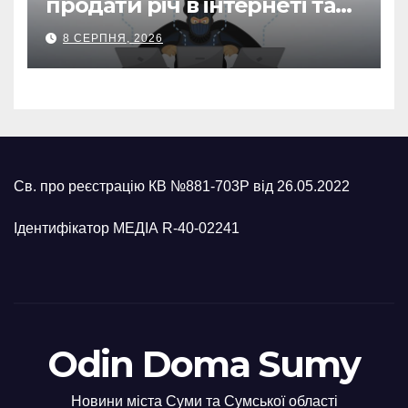
продати річ в інтернеті та
втратив 39,2 тис. грн з
8 СЕРПНЯ, 2026
карток матері
Св. про реєстрацію КВ №881-703Р від 26.05.2022
Ідентифікатор МЕДІА R-40-02241
Odin Doma Sumy
Новини міста Суми та Сумської області