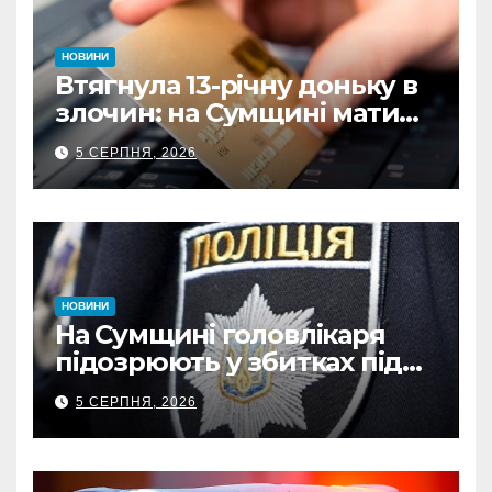
НОВИНИ
Втягнула 13-річну доньку в
злочин: на Сумщині мати
витратила майже 480
5 СЕРПНЯ, 2026
тисяч грн з викраденої
картки
НОВИНИ
На Сумщині головлікаря
підозрюють у збитках під
час капремонту
5 СЕРПНЯ, 2026
медустанови