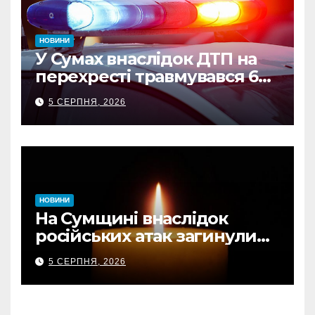
НОВИНИ
У Сумах внаслідок ДТП на
перехресті травмувався 62-
річний мотоцикліст
5 СЕРПНЯ, 2026
НОВИНИ
На Сумщині внаслідок
російських атак загинули
двоє цивільних, є поранені
5 СЕРПНЯ, 2026