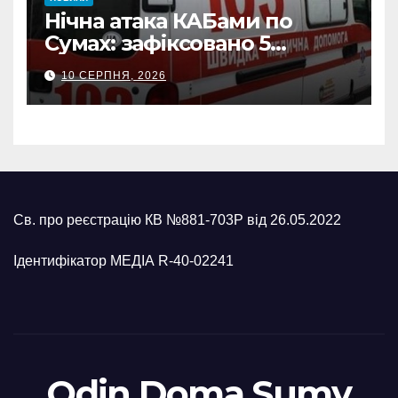
Нічна атака КАБами по
Сумах: зафіксовано 5
влучань, щонайменше
10 СЕРПНЯ, 2026
п’ятеро поранених
Св. про реєстрацію КВ №881-703Р від 26.05.2022
Ідентифікатор МЕДІА R-40-02241
Odin Doma Sumy