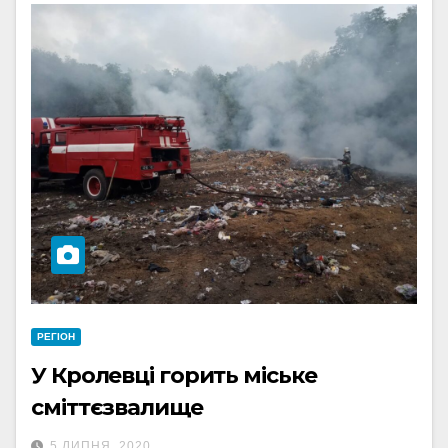
РЕГІОН
У Кролевці горить міське
сміттєзвалище
5 ЛИПНЯ, 2020