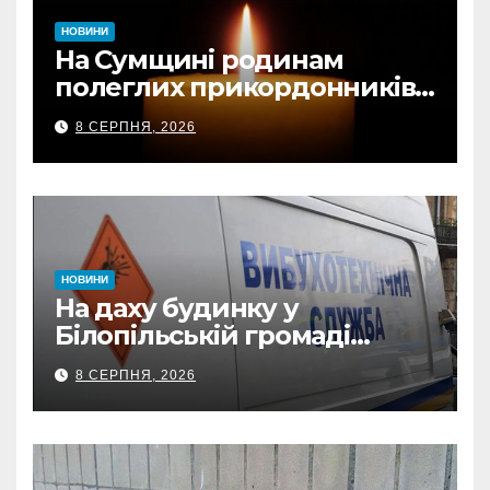
НОВИНИ
На Сумщині родинам
полеглих прикордонників
передали державні
8 СЕРПНЯ, 2026
нагороди та відомчі
відзнаки
НОВИНИ
На даху будинку у
Білопільській громаді
знайшли 120-мм міну
8 СЕРПНЯ, 2026