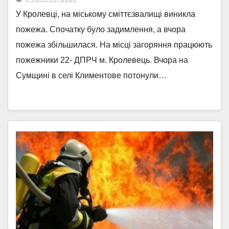
У Кролевці, на міському сміттєзвалищі виникла
пожежа. Спочатку було задимлення, а вчора
пожежа збільшилася. На місці загоряння працюють
пожежники 22- ДПРЧ м. Кролевець. Вчора на
Сумщині в селі Климентове потонули…