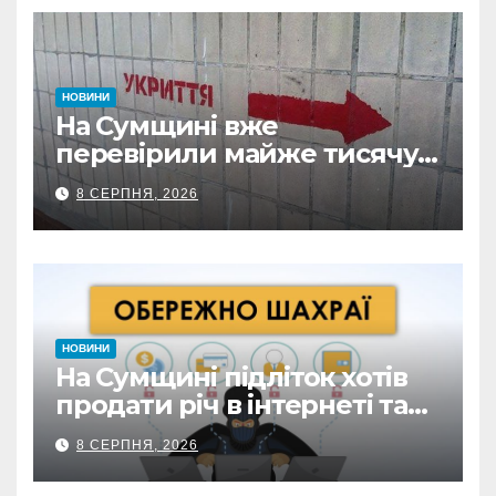
НОВИНИ
На Сумщині вже
перевірили майже тисячу
укриттів: де виявили
8 СЕРПНЯ, 2026
замкнені двері
НОВИНИ
На Сумщині підліток хотів
продати річ в інтернеті та
втратив 39,2 тис. грн з
8 СЕРПНЯ, 2026
карток матері