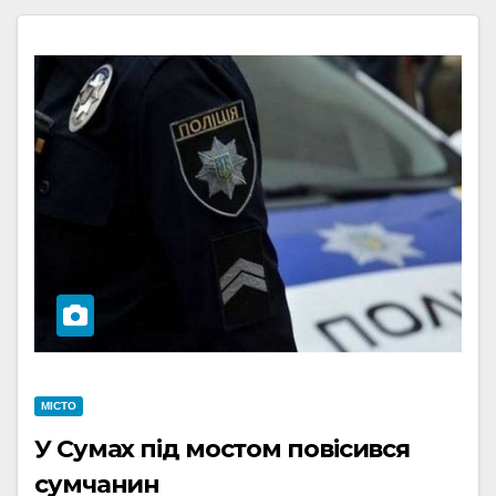
МІСТО
У Сумах під мостом повісився
сумчанин