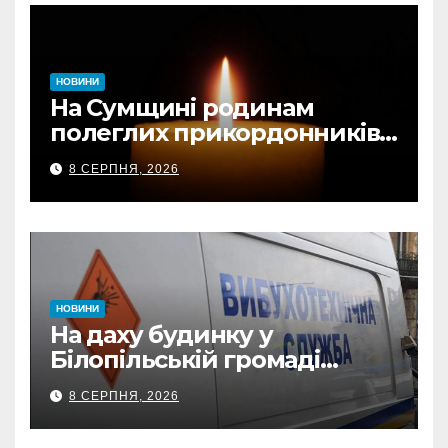
НОВИНИ
На Сумщині родинам
полеглих прикордонників
передали державні
8 СЕРПНЯ, 2026
нагороди та відомчі
відзнаки
НОВИНИ
На даху будинку у
Білопільській громаді
знайшли 120-мм міну
8 СЕРПНЯ, 2026