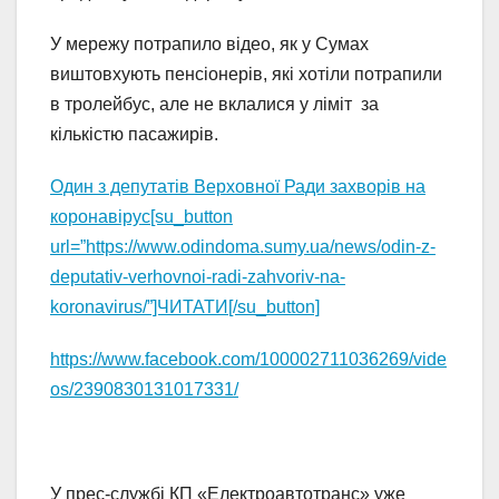
У мережу потрапило відео, як у Сумах
виштовхують пенсіонерів, які хотіли потрапили
в тролейбус, але не вклалися у ліміт за
кількістю пасажирів.
Один з депутатів Верховної Ради захворів на
коронавірус[su_button
url=”https://www.odindoma.sumy.ua/news/odin-z-
deputativ-verhovnoi-radi-zahvoriv-na-
koronavirus/”]ЧИТАТИ[/su_button]
https://www.facebook.com/100002711036269/vide
os/2390830131017331/
У прес-службі КП «Електроавтотранс» уже