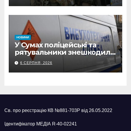
прокремлівського агітатора
з Охтирки
НОВИНИ
У Сумах поліцейські та
рятувальники знешкодили
500-кілограмову авіабомбу
6 СЕРПНЯ, 2026
росіян
Св. про реєстрацію КВ №881-703Р від 26.05.2022
Ідентифікатор МЕДІА R-40-02241