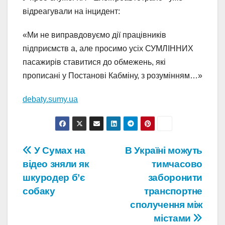
відреагували на інцидент:
«Ми не виправдовуємо дії працівників
підприємств а, але просимо усіх СУМЛІННИХ
пасажирів ставитися до обмежень, які
прописані у Постанові Кабміну, з розумінням…»
debaty.sumy.ua
Навігація
У Сумах на
В Україні можуть
відео зняли як
тимчасово
записів
шкуродер б’є
заборонити
собаку
транспортне
сполучення між
містами