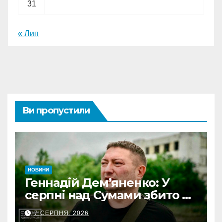
31
« Лип
Ви пропустили
НОВИНИ
Геннадій Дем’яненко: У
серпні над Сумами збито 6
КАБів
7 СЕРПНЯ, 2026