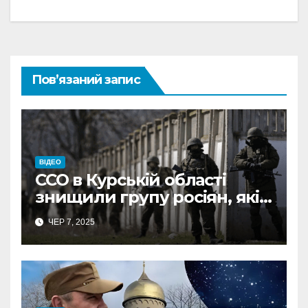
Пов’язаний запис
ВІДЕО
ССО в Курській області
знищили групу росіян, які
прямували на Сумщину
ЧЕР 7, 2025