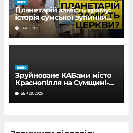
ВІДЕО
Планетарій замість храму:
історія сумської зупинки
«Пантелеймонівська
ТРА 3, 2025
церква» (відео)
ВІДЕО
Зруйноване КАБами місто
Краснопілля на Сумщині-
відео Кордон.Медіа
БЕР 28, 2025