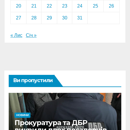
20
21
22
23
24
25
26
27
28
29
30
31
« Лис
Січ »
Ви пропустили
НОВИНИ
Прокуратура та ДБР
викрили двох посадовців