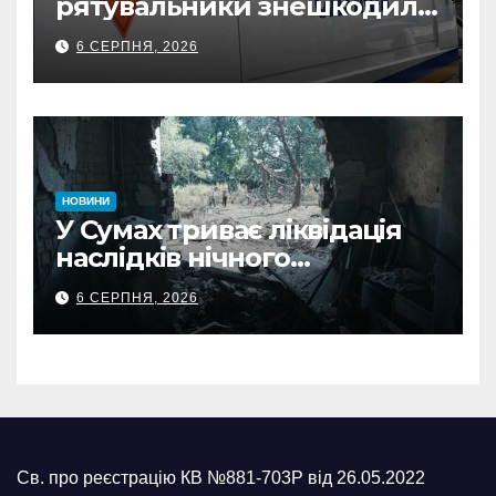
рятувальники знешкодили
500-кілограмову авіабомбу
6 СЕРПНЯ, 2026
росіян
НОВИНИ
У Сумах триває ліквідація
наслідків нічного
масованого удару КАБами
6 СЕРПНЯ, 2026
Св. про реєстрацію КВ №881-703Р від 26.05.2022