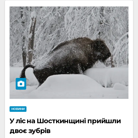
НОВИНИ
У ліс на Шосткинщині прийшли
двоє зубрів