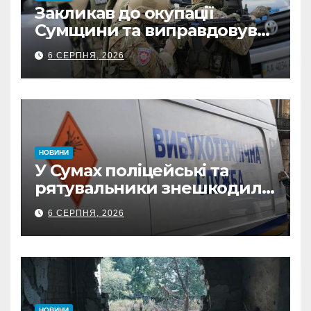
Закликав до окупації
Сумщини та виправдовував
обстріли: СБУ викрила
6 СЕРПНЯ, 2026
прокремлівського агітатора
з Охтирки
НОВИНИ
У Сумах поліцейські та
рятувальники знешкодили
500-кілограмову авіабомбу
6 СЕРПНЯ, 2026
росіян
НОВИНИ