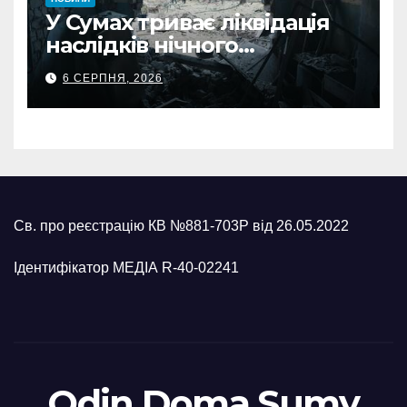
У Сумах триває ліквідація
наслідків нічного
масованого удару КАБами
6 СЕРПНЯ, 2026
Св. про реєстрацію КВ №881-703Р від 26.05.2022
Ідентифікатор МЕДІА R-40-02241
Odin Doma Sumy