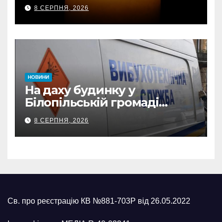
передали державні
8 СЕРПНЯ, 2026
нагороди та відомчі
відзнаки
НОВИНИ
На даху будинку у
Білопільській громаді
знайшли 120-мм міну
8 СЕРПНЯ, 2026
Св. про реєстрацію КВ №881-703Р від 26.05.2022