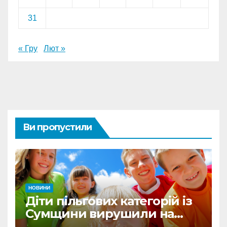
31
« Гру
Лют »
Ви пропустили
НОВИНИ
Діти пільгових категорій із
Сумщини вирушили на
оздоровлення до Польщі