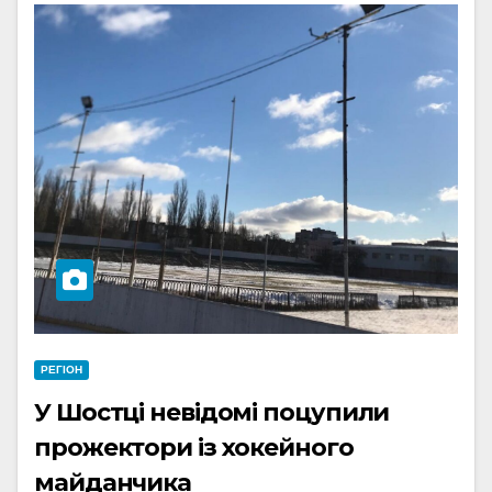
РЕГІОН
У Шостці невідомі поцупили
прожектори із хокейного
майданчика