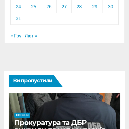
24
25
26
27
28
29
30
31
« Гру
Лют »
Ви пропустили
НОВИНИ
Прокуратура та ДБР