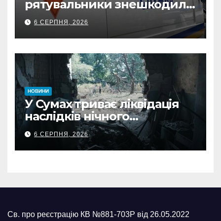
рятувальники знешкодили
500-кілограмову авіабомбу
6 СЕРПНЯ, 2026
росіян
НОВИНИ
У Сумах триває ліквідація
наслідків нічного
масованого удару КАБами
6 СЕРПНЯ, 2026
Св. про реєстрацію КВ №881-703Р від 26.05.2022