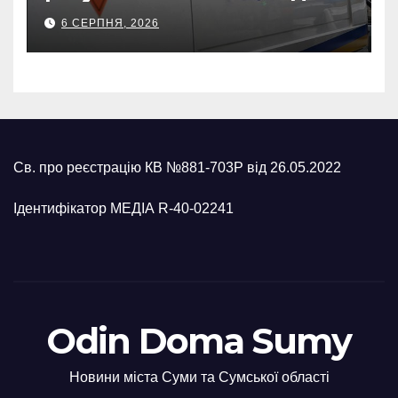
500-кілограмову авіабомбу
6 СЕРПНЯ, 2026
росіян
Св. про реєстрацію КВ №881-703Р від 26.05.2022
Ідентифікатор МЕДІА R-40-02241
Odin Doma Sumy
Новини міста Суми та Сумської області