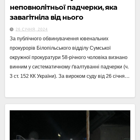
неповнолітньої падчерки, яка
завагітніла від нього
26 СІЧНЯ, 2024
За публічного обвинувачення ювенальних
прокурорів Білопільського відділу Сумської
окружної прокуратури 58-річного чоловіка визнано
винним у систематичному ґвалтуванні падчерки (ч.
3 ст. 152 КК України). За вироком суду від 26 січня…