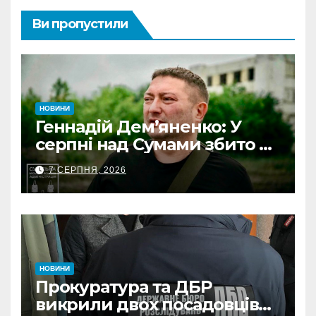
Ви пропустили
НОВИНИ
Геннадій Дем’яненко: У
серпні над Сумами збито 6
КАБів
7 СЕРПНЯ, 2026
НОВИНИ
Прокуратура та ДБР
викрили двох посадовців