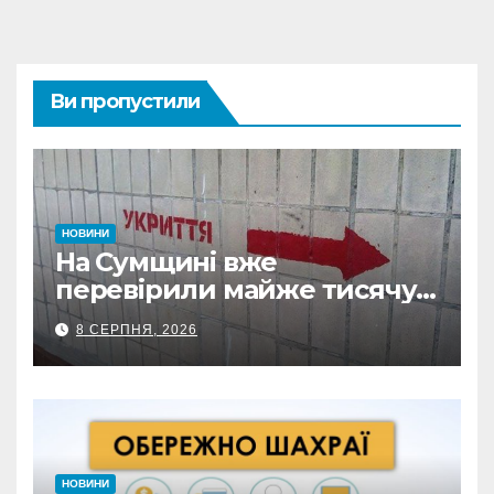
Ви пропустили
НОВИНИ
На Сумщині вже
перевірили майже тисячу
укриттів: де виявили
8 СЕРПНЯ, 2026
замкнені двері
НОВИНИ