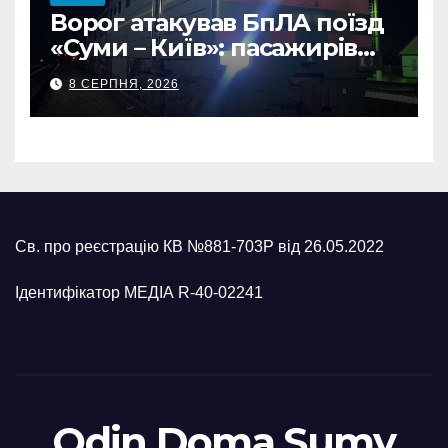
Ворог атакував БпЛА поїзд
«Суми – Київ»: пасажирів
встигли евакуювати
8 СЕРПНЯ, 2026
Св. про реєстрацію КВ №881-703Р від 26.05.2022
Ідентифікатор МЕДІА R-40-02241
Odin Doma Sumy