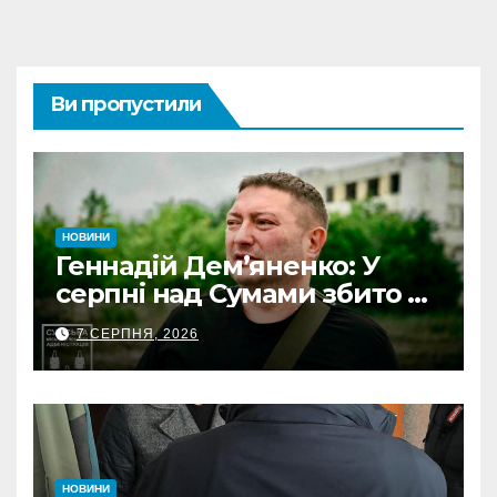
Ви пропустили
НОВИНИ
Геннадій Дем’яненко: У
серпні над Сумами збито 6
КАБів
7 СЕРПНЯ, 2026
НОВИНИ