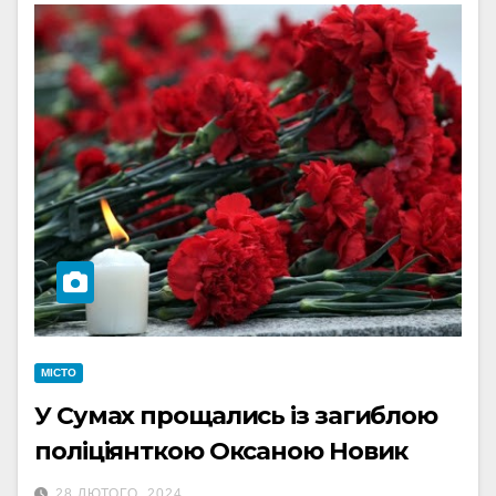
МІСТО
У Сумах прощались із загиблою
поліціянткою Оксаною Новик
28 ЛЮТОГО, 2024