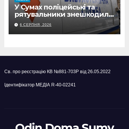
У Сумах поліцейські та
рятувальники знешкодили
500-кілограмову авіабомбу
6 СЕРПНЯ, 2026
росіян
Св. про реєстрацію КВ №881-703Р від 26.05.2022
Ідентифікатор МЕДІА R-40-02241
Odin Doma Sumy