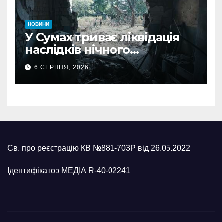
НОВИНИ
У Сумах триває ліквідація
наслідків нічного
масованого удару КАБами
6 СЕРПНЯ, 2026
Св. про реєстрацію КВ №881-703Р від 26.05.2022
Ідентифікатор МЕДІА R-40-02241