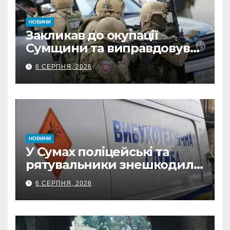
НОВИНИ
Закликав до окупації
Сумщини та виправдовував
обстріли: СБУ викрила
6 СЕРПНЯ, 2026
прокремлівського агітатора
з Охтирки
НОВИНИ
У Сумах поліцейські та
рятувальники знешкодили
500-кілограмову авіабомбу
6 СЕРПНЯ, 2026
росіян