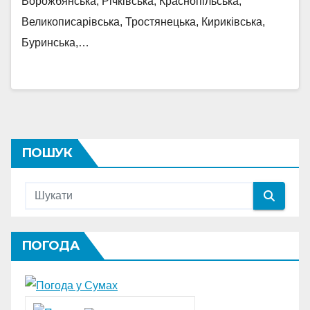
Ворожбянська, Річківська, Краснопільська,
Великописарівська, Тростянецька, Кириківська,
Буринська,…
ПОШУК
ПОГОДА