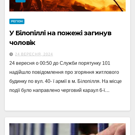
РЕГІОН
У Білопіллі на пожежі загинув
чоловік
24 ВЕРЕСНЯ, 2024
24 вересня о 00:50 до Служби порятунку 101
надійшло повідомлення про згоряння житлового
будинку по вул. 40- ї армії в м. Білопілля. На місце
події було направлено черговий караул 6-ї…