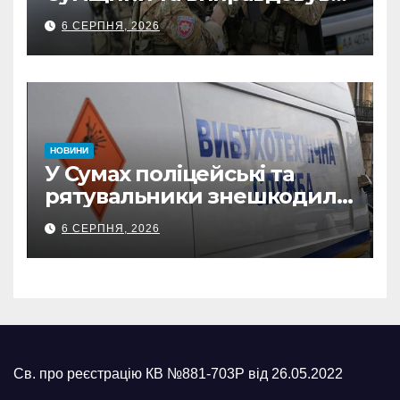
обстріли: СБУ викрила
6 СЕРПНЯ, 2026
прокремлівського агітатора
з Охтирки
НОВИНИ
У Сумах поліцейські та
рятувальники знешкодили
500-кілограмову авіабомбу
6 СЕРПНЯ, 2026
росіян
Св. про реєстрацію КВ №881-703Р від 26.05.2022