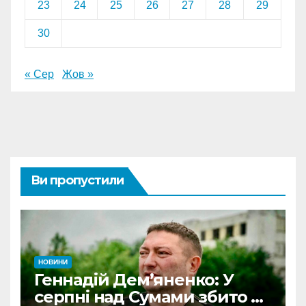
23
24
25
26
27
28
29
30
« Сер
Жов »
Ви пропустили
НОВИНИ
Геннадій Дем’яненко: У
серпні над Сумами збито 6