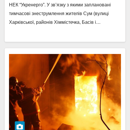
НЕК “Укренерго”. У зв’язку з якими заплановані
тимчасові знеструмлення жителів Сум (вулиці
Харківської, районів Хіммістечка, Басів і…