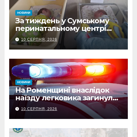
НОВИНИ
За тиждень у Сумському
перинатальному центрі
Пресвятої Діви Марії
10 СЕРПНЯ, 2026
народилося 15 дітей
НОВИНИ
На Роменщині внаслідок
наїзду легковика загинула
літня жінка: водія
10 СЕРПНЯ, 2026
затримано