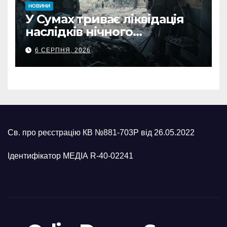
НОВИНИ
У Сумах триває ліквідація
наслідків нічного
масованого удару КАБами
6 СЕРПНЯ, 2026
Св. про реєстрацію КВ №881-703Р від 26.05.2022
Ідентифікатор МЕДІА R-40-02241