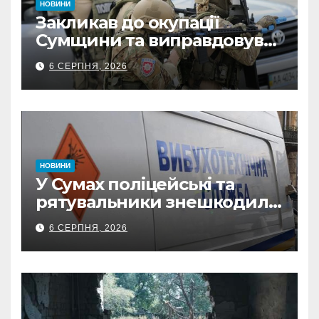
НОВИНИ
Закликав до окупації
Сумщини та виправдовував
обстріли: СБУ викрила
6 СЕРПНЯ, 2026
прокремлівського агітатора
з Охтирки
НОВИНИ
У Сумах поліцейські та
рятувальники знешкодили
500-кілограмову авіабомбу
6 СЕРПНЯ, 2026
росіян