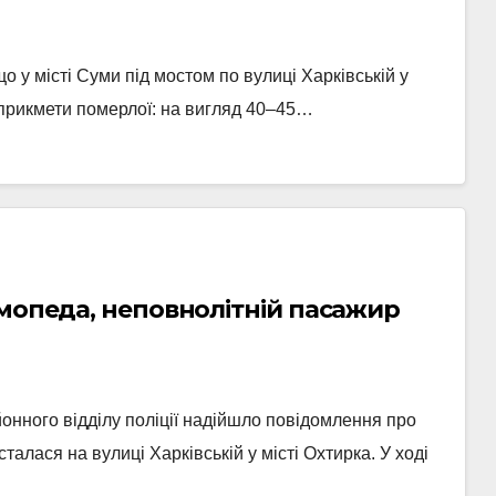
о у місті Суми під мостом по вулиці Харківській у
і прикмети померлої: на вигляд 40–45…
 мопеда, неповнолітній пасажир
йонного відділу поліції надійшло повідомлення про
алася на вулиці Харківській у місті Охтирка. У ході