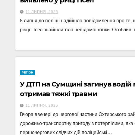
виявлено у річці Псел
11 ЛИПНЯ, 2025
8 липня до поліції надійшло повідомлення про те, щ
річці Псел знайшли тіло невідомої жінки. Особлив
РЕГІОН
У ДТП на Сумщині загинув водій
отримав тяжкі травми
11 ЛИПНЯ, 2025
Вчора ввечері до чергової частини Охтирського ра
дорожньо-транспортну пригоду з потерпілими, яка ст
першочергових слідчих дій поліцейські…