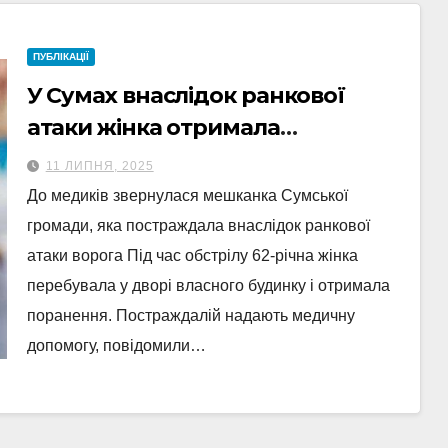
ПУБЛІКАЦІЇ
У Сумах внаслідок ранкової
атаки жінка отримала
поранення
11 ЛИПНЯ, 2025
До медиків звернулася мешканка Сумської
громади, яка постраждала внаслідок ранкової
атаки ворога Під час обстрілу 62-річна жінка
перебувала у дворі власного будинку і отримала
поранення. Постраждалій надають медичну
допомогу, повідомили…