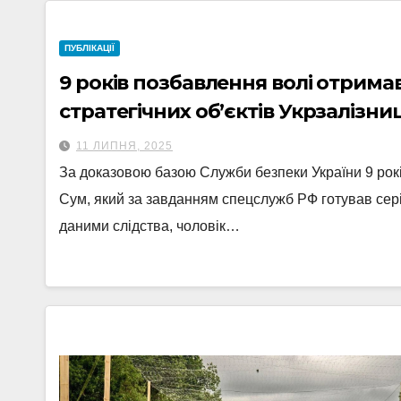
ПУБЛІКАЦІЇ
9 років позбавлення волі отрима
стратегічних об’єктів Укрзалізниц
11 ЛИПНЯ, 2025
За доказовою базою Служби безпеки України 9 рок
Сум, який за завданням спецслужб РФ готував серію
даними слідства, чоловік…