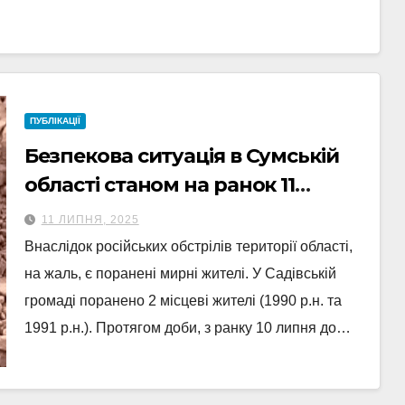
ПУБЛІКАЦІЇ
Безпекова ситуація в Сумській
області станом на ранок 11
липня: поранені мирні жителі
11 ЛИПНЯ, 2025
Внаслідок російських обстрілів території області,
на жаль, є поранені мирні жителі. У Садівській
громаді поранено 2 місцеві жителі (1990 р.н. та
1991 р.н.). Протягом доби, з ранку 10 липня до…