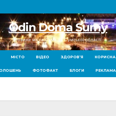
Odin Doma Sumy
Новини міста Суми та Сумської області
МІСТО
ВІДЕО
ЗДОРОВ’Я
КОРИСНА
ГОЛОШЕНЬ
ФОТОФАКТ
БЛОГИ
РЕКЛАМА