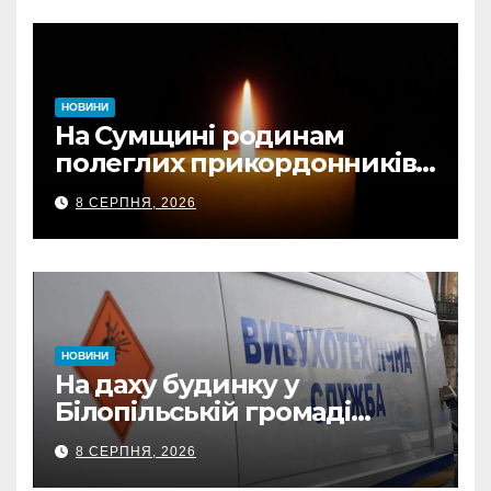
НОВИНИ
На Сумщині родинам
полеглих прикордонників
передали державні
8 СЕРПНЯ, 2026
нагороди та відомчі
відзнаки
НОВИНИ
На даху будинку у
Білопільській громаді
знайшли 120-мм міну
8 СЕРПНЯ, 2026