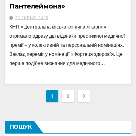
Пантелеймона»
28 ЛИПНЯ, 2025
КНП «Центральна міська клінічна лікарня»
отримало одразу дві відзнаки престижної медичної
премії – у колективній та персональній номінаціях.
Заклад переміг у номінації «Фортеця здоров’я. Це
перше подібне визнання для медичного…
Пагінація
1
2
записів
ПОШУК