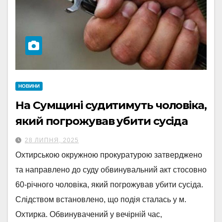
НОВИНИ
На Сумщині судитимуть чоловіка,
який погрожував убити сусіда
28 ЛИПНЯ, 2025
Охтирською окружною прокуратурою затверджено
та направлено до суду обвинувальний акт стосовно
60-річного чоловіка, який погрожував убити сусіда.
Слідством встановлено, що подія сталась у м.
Охтирка. Обвинувачений у вечірній час,