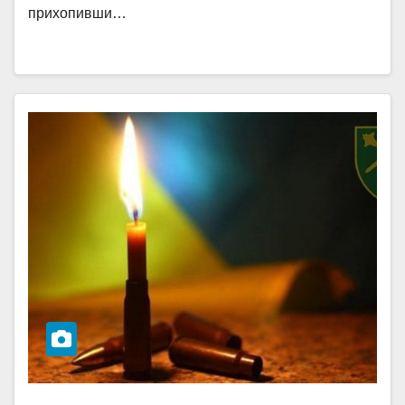
прихопивши…