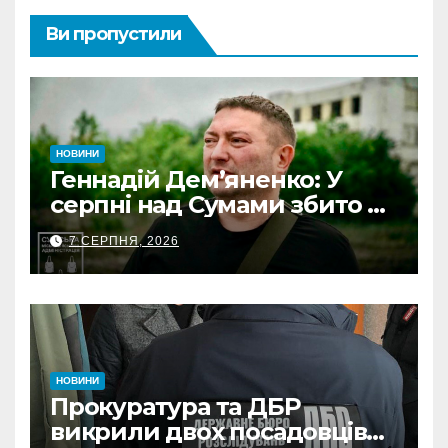
Ви пропустили
НОВИНИ
Геннадій Дем’яненко: У
серпні над Сумами збито 6
КАБів
7 СЕРПНЯ, 2026
НОВИНИ
Прокуратура та ДБР
викрили двох посадовців