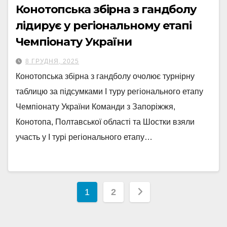
Конотопська збірна з гандболу
лідирує у регіональному етапі
Чемпіонату України
8 ГРУДНЯ, 2025
Конотопська збірна з гандболу очолює турнірну
таблицю за підсумками І туру регіонального етапу
Чемпіонату України Команди з Запоріжжя,
Конотопа, Полтавської області та Шостки взяли
участь у І турі регіонального етапу…
Пагінація
1
2
записів