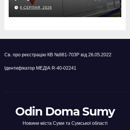
500-кілограмову авіабомбу
6 СЕРПНЯ, 2026
росіян
Св. про реєстрацію КВ №881-703Р від 26.05.2022
Ідентифікатор МЕДІА R-40-02241
Odin Doma Sumy
Новини міста Суми та Сумської області