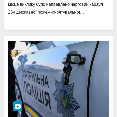
місце виклику було направлено черговий караул
23-ї державної пожежно-рятувальної…