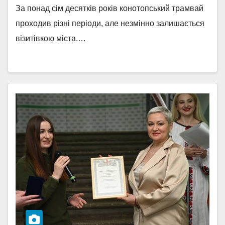
За понад сім десятків років конотопський трамвай
проходив різні періоди, але незмінно залишається
візитівкою міста.…