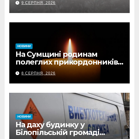
9 СЕРПНЯ, 2026
80 ударів по 22 громадах
НОВИНИ
На Сумщині родинам
полеглих прикордонників
передали державні
8 СЕРПНЯ, 2026
нагороди та відомчі
відзнаки
НОВИНИ
На даху будинку у
Білопільській громаді