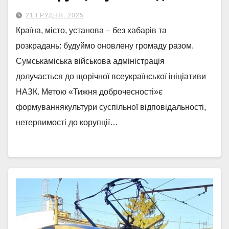
21 ГРУДНЯ, 2025
Країна, місто, установа – без хабарів та
розкрадань: будуймо оновлену громаду разом.
Сумськаміська військова адміністрація
долучається до щорічної всеукраїнської ініціативи
НАЗК. Метою «Тижня доброчесності»є
формуваннякультури суспільної відповідальності,
нетерпимості до корупції…