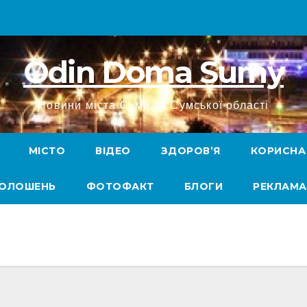
Odin Doma Sumy
Новини міста Суми та Сумської області
МІСТО
ВІДЕО
ЗДОРОВ’Я
КОРИСНА
ГОЛОШЕНЬ
ФОТОФАКТ
БЛОГИ
РЕКЛАМА