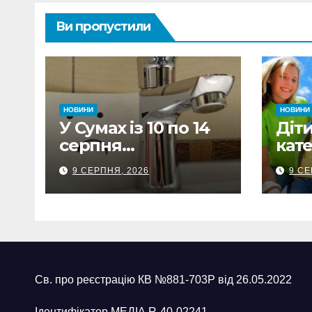
Ви пропустили
НОВИНИ
НОВИНИ
У Сумах із 10 по 14
Діти
серпня
кате
обмежуватимуть
Сум
9 СЕРПНЯ, 2026
9 СЕ
водопостачання:
вир
де та коли не буде
озд
води
Пол
Св. про реєстрацію КВ №881-703Р від 26.05.2022
Ідентифікатор МЕДІА R-40-02241