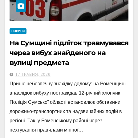
НОВИНИ
На Сумщині підліток травмувався
через вибух знайденого на
вулиці предмета
17 ТРАВНЯ, 2026
Приніс небезпечну знахідку додому: на Роменщині
внаслідок вибуху постраждав 12-річний хлопчик
Поліція Сумської області встановлює обставини
дорожньо-транспортних та надзвичайних подій в
регіоні. Так, у Роменському районі через
нехтування правилами мінної…