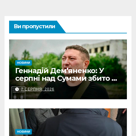
Ви пропустили
НОВИНИ
Геннадій Дем’яненко: У
серпні над Сумами збито 6
КАБів
7 СЕРПНЯ, 2026
НОВИНИ