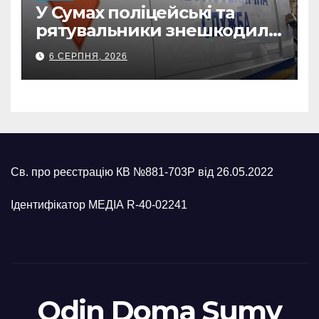
У Сумах поліцейські та
рятувальники знешкодили
500-кілограмову авіабомбу
6 СЕРПНЯ, 2026
росіян
Св. про реєстрацію КВ №881-703Р від 26.05.2022
Ідентифікатор МЕДІА R-40-02241
Odin Doma Sumy