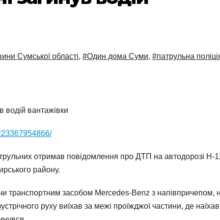
ини Сумської області
,
#Один дома Суми
,
#патрульна поліці
в водій вантажівки
9223367954866/
 патрульних отримав повідомлення про ДТП на автодорозі Н-1
ирського району.
ючи транспортним засобом Mercedes-Benz з напівпричепом, 
устрічного руху виїхав за межі проїжджої частини, де наїхав
инувся.