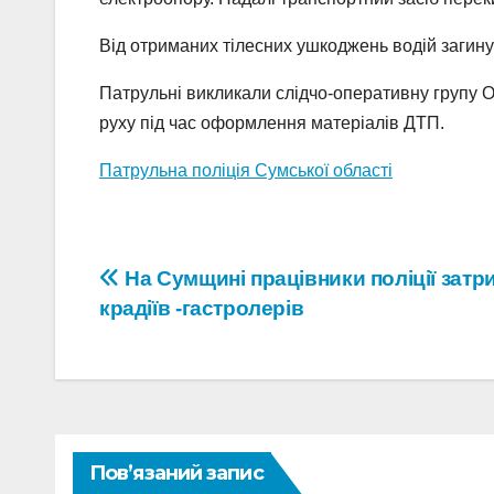
Від отриманих тілесних ушкоджень водій загину
Патрульні викликали слідчо-оперативну групу О
руху під час оформлення матеріалів ДТП.
Патрульна поліція Сумської області
Навігація
На Сумщині працівники поліції зат
крадіїв -гастролерів
записів
Пов’язаний запис