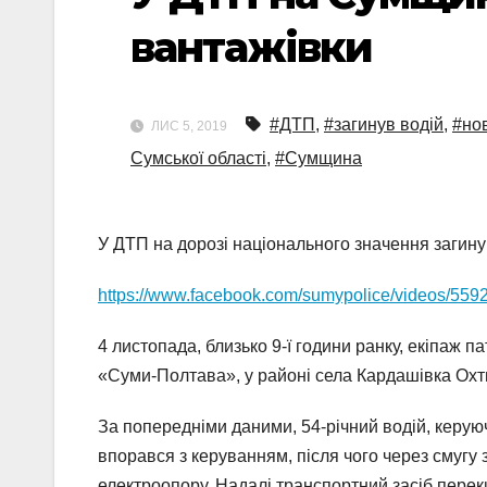
вантажівки
#ДТП
,
#загинув водій
,
#нов
ЛИС 5, 2019
Сумської області
,
#Сумщина
У ДТП на дорозі національного значення загину
https://www.facebook.com/sumypolice/videos/55
4 листопада, близько 9-ї години ранку, екіпаж
«Суми-Полтава», у районі села Кардашівка Охт
За попередніми даними, 54-річний водій, керу
впорався з керуванням, після чого через смугу з
електроопору. Надалі транспортний засіб перек