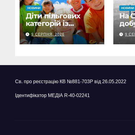
НОВИНИ
НОВИНИ
Діти пільгових
На 
категорій із
доб
Сумщини
обс
9 СЕРПНЯ, 2026
9 СЕ
вирушили на
заг
оздоровлення до
люде
Польщі
пона
22 
Св. про реєстрацію КВ №881-703Р від 26.05.2022
Ідентифікатор МЕДІА R-40-02241