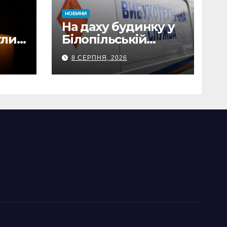
НОВИНИ
На даху будинку у
глих
Білопільській
ів
громаді знайшли
8 СЕРПНЯ, 2026
120-мм міну
роди
наки