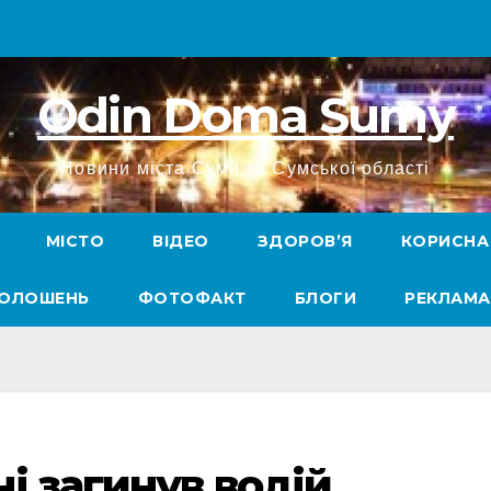
Odin Doma Sumy
Новини міста Суми та Сумської області
МІСТО
ВІДЕО
ЗДОРОВ’Я
КОРИСНА
ГОЛОШЕНЬ
ФОТОФАКТ
БЛОГИ
РЕКЛАМА
і загинув водій