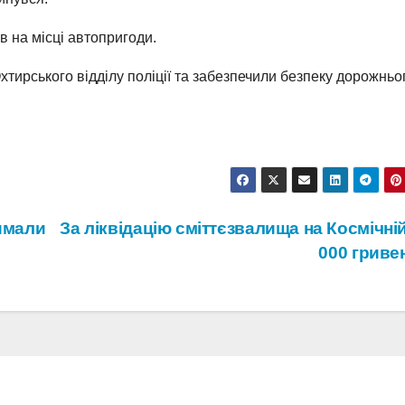
в на місці автопригоди.
хтирського відділу поліції та забезпечили безпеку дорожньо
римали
За ліквідацію сміттєзвалища на Космічні
000 гриве