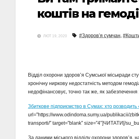
коштів на гемоді
#Здоров'я сумчан
,
#Кошти
ЛЮТ 19, 2020
Відділ охорони здоров’я Сумської міськради ст
хронічну ниркову недостатність методом гемодіал
недофінансовує, точно так же, як забезпечення 
Збиткове підприємство в Сумах: хто розводить 
url=”https://www.odindoma.sumy.ua/publikacii/zbi
transporti/” target=”blank” size=”4″]ЧИТАТИ[/su_bu
За даними міського відділу охорони здоров’я, н