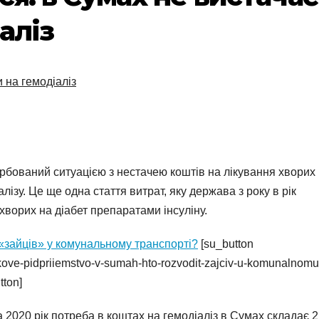
аліз
 на гемодіаліз
урбований ситуацією з нестачею коштів на лікування хворих
ізу. Це ще одна стаття витрат, яку держава з року в рік
хворих на діабет препаратами інсуліну.
«зайців» у комунальному транспорті?
[su_button
tkove-pidpriiemstvo-v-sumah-hto-rozvodit-zajciv-u-komunalnomu
tton]
а 2020 рік потреба в коштах на гемодіаліз в Сумах складає 2