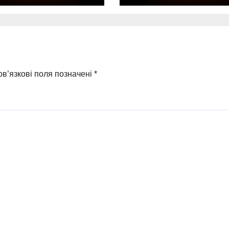
иблими від
загибель однієї
удару
людини
в’язкові поля позначені
*