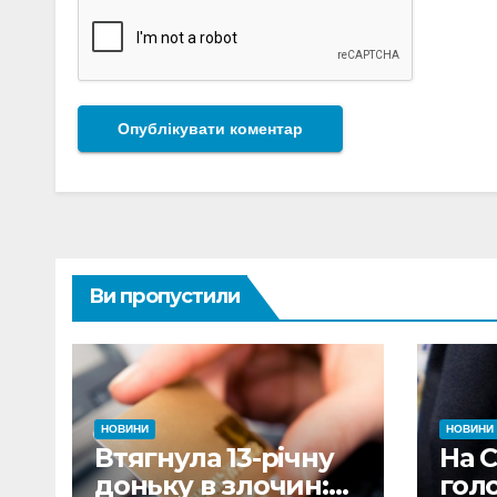
Ви пропустили
НОВИНИ
НОВИНИ
Втягнула 13-річну
На 
доньку в злочин:
гол