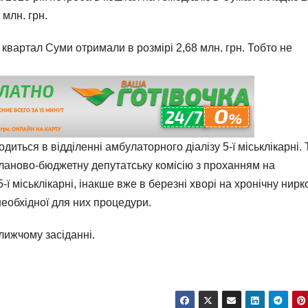
 млн. грн.
вартал Суми отримали в розмірі 2,68 млн. грн. Тобто не
диться в відділенні амбулаторного діалізу 5-ї міськлікарні.
планово-бюджетну депутатську комісію з проханням на
5-ї міськлікарні, інакше вже в березні хворі на хронічну нирк
еобхідної для них процедури.
лижчому засіданні.