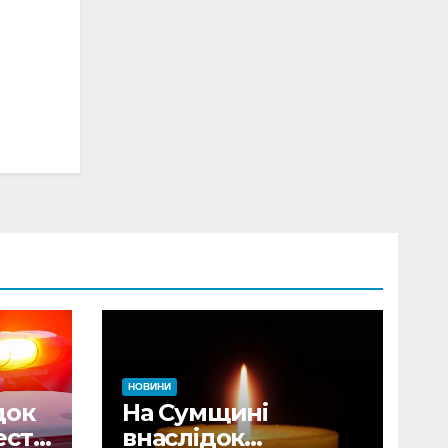
НОВИНИ
док
На Сумщині
сті
внаслідок