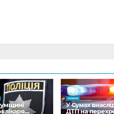
НОВИНИ
Сумщині
У Сумах внаслі
овлікаря
ДТП на перехре