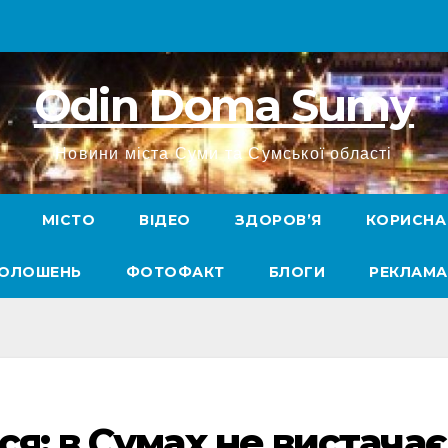
Odin Doma Sumy
Новини міста Суми та Сумської області
МІСТО
ВІДЕО
ЗДОРОВ’Я
КОРИСНА
ГОЛОШЕНЬ
ФОТОФАКТ
БЛОГИ
РЕКЛАМА
я: в Сумах не вистачає