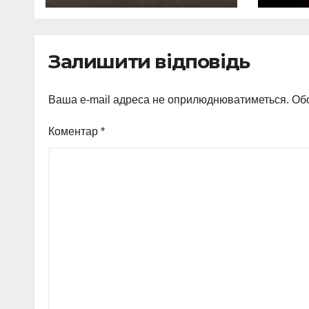
свідоцтва: КП
заг
«Електроавтотран
авіа
с» оголошує новий
Залишити відповідь
набір
Ваша e-mail адреса не оприлюднюватиметься.
Обо
Коментар
*