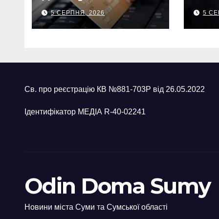
на Сумщині мати
під
5 СЕРПНЯ, 2026
5 СЕ
витратила майже
збит
480 тисяч грн з
кап
викраденої картки
мед
Св. про реєстрацію КВ №881-703Р від 26.05.2022
Ідентифікатор МЕДІА R-40-02241
Odin Doma Sumy
Новини міста Суми та Сумської області