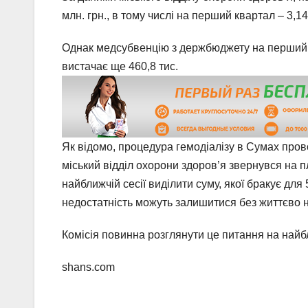
млн. грн., в тому числі на перший квартал – 3,14
Однак медсубвенцію з держбюджету на перший к
вистачає ще 460,8 тис.
Як відомо, процедура гемодіалізу в Сумах прово
міський відділ охорони здоров’я звернувся на 
найближчій сесії виділити суму, якої бракує для 
недостатність можуть залишитися без життєво н
Комісія повинна розглянути це питання на найб
shans.com