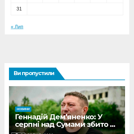
31
« Лип
Ви пропустили
НОВИНИ
Геннадій Дем’яненко: У
серпні над Сумами збито 6
КАБів