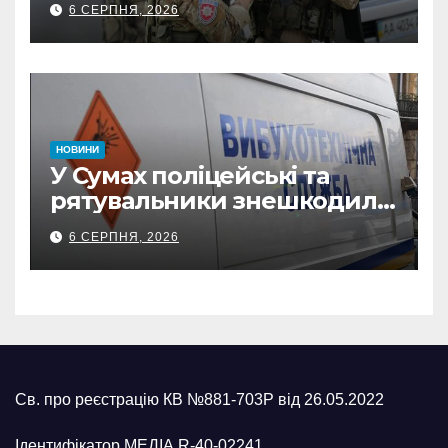
6 СЕРПНЯ, 2026
прокремлівського агітатора
з Охтирки
НОВИНИ
У Сумах поліцейські та
рятувальники знешкодили
500-кілограмову авіабомбу
6 СЕРПНЯ, 2026
росіян
Св. про реєстрацію КВ №881-703Р від 26.05.2022
Ідентифікатор МЕДІА R-40-02241