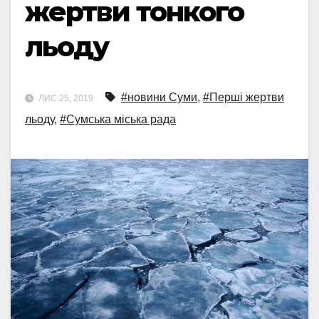
жертви тонкого
льоду
#новини Суми
,
#Перші жертви
ЛИС 25, 2019
льоду
,
#Сумська міська рада