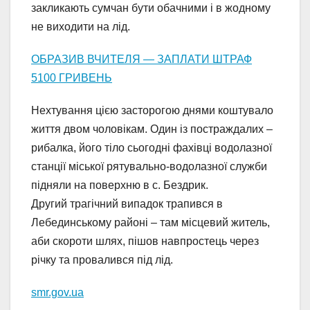
закликають сумчан бути обачними і в жодному
не виходити на лід.
ОБРАЗИВ ВЧИТЕЛЯ — ЗАПЛАТИ ШТРАФ
5100 ГРИВЕНЬ
Нехтування цією засторогою днями коштувало
життя двом чоловікам. Один із постраждалих –
рибалка, його тіло сьогодні фахівці водолазної
станції міської рятувально-водолазної служби
підняли на поверхню в с. Бездрик.
Другий трагічний випадок трапився в
Лебединському районі – там місцевий житель,
аби скороти шлях, пішов навпростець через
річку та провалився під лід.
smr.gov.ua