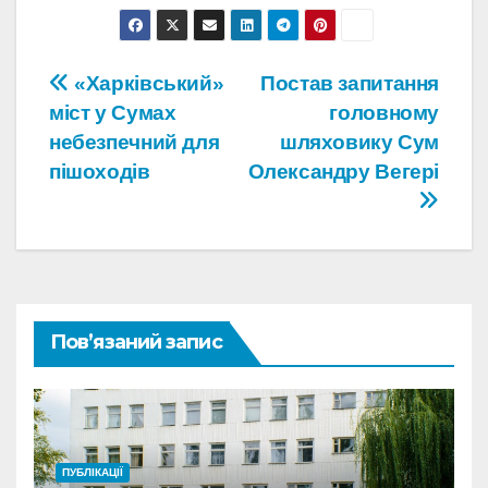
Навігація
«Харківський»
Постав запитання
міст у Сумах
головному
записів
небезпечний для
шляховику Сум
пішоходів
Олександру Вегері
Пов’язаний запис
ПУБЛІКАЦІЇ