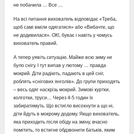
не побачила … Все …
На всі питання вихователь відповідає «Треба,
щоб самі вміли одягатися» або «Вибачте, що
не додивилася». ОК!, буває і навіть у чомусь
вихователь правий.
А тепер уявіть ситуацію. Майже всю зиму не
було снігу. І тут випав у лютому … правда
мокрий. Діти радіють, падають в цей сніг,
роблять «снігових янголів». До групи приходять
– весь одяг наскрізь мокрий. Зимові куртки,
колготки, труси… Через 4-5 годин їх
забиратимуть. Що встигло висохнути а що ні,
діти йдуть в мокрому додому. Якщо вихователь,
яка приходить після обіду на зміну, вчасно
помітить, то встигне обдзвонити батьків, яким