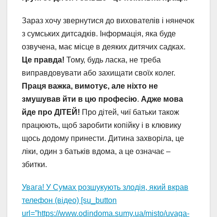
Зараз хочу звернутися до вихователів і нянечок
з сумських дитсадків. Інформація, яка буде
озвучена, має місце в деяких дитячих садках.
Це правда!
Тому, будь ласка, не треба
виправдовувати або захищати своїх колег.
Праця важка, вимотує, але ніхто не
змушував йти в цю професію
.
Адже мова
йде про ДІТЕЙ!
Про дітей, чиї батьки також
працюють, щоб заробити копійку і в клювику
щось додому принести. Дитина захворіла, це
ліки, один з батьків вдома, а це означає –
збитки.
Увага! У Сумах розшукують злодія, який вкрав
телефон (відео) [su_button
url=”https://www.odindoma.sumy.ua/misto/uvaga-