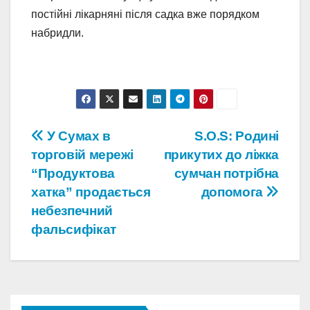
постійні лікарняні після садка вже порядком
набридли.
Навігація
У Сумах в
S.O.S: Родині
торговій мережі
прикутих до ліжка
записів
“Продуктова
сумчан потрібна
хатка” продається
допомога
небезпечний
фальсифікат