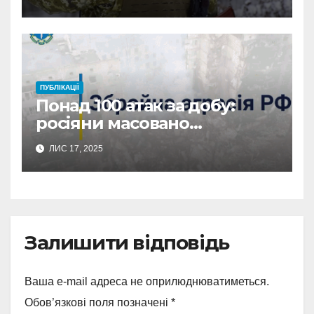
окупантів та два їх укриття
(відео)
ПУБЛІКАЦІЇ
Понад 100 атак за добу:
росіяни масовано
обстріляли Сумщину
ЛИС 17, 2025
Залишити відповідь
Ваша e-mail адреса не оприлюднюватиметься.
Обов’язкові поля позначені
*