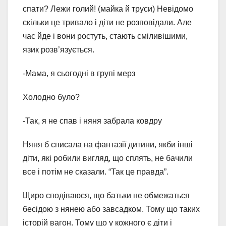
спати? Лежи голий! (майка й труси) Невідомо
скільки це тривало і діти не розповідали. Але
час йде і вони ростуть, стають сміливішими,
язик розв’язується.
-Мама, я сьогодні в групі мерз
Холодно було?
-Так, я не спав і няня забрала ковдру
Няня б списала на фантазії дитини, якби інші
діти, які робили вигляд, що сплять, не бачили
все і потім не сказали. “Так це правда”.
Щиро сподіваюся, що батьки не обмежаться
бесідою з нянею або завсадком. Тому що таких
історій вагон. Тому що у кожного є діти і