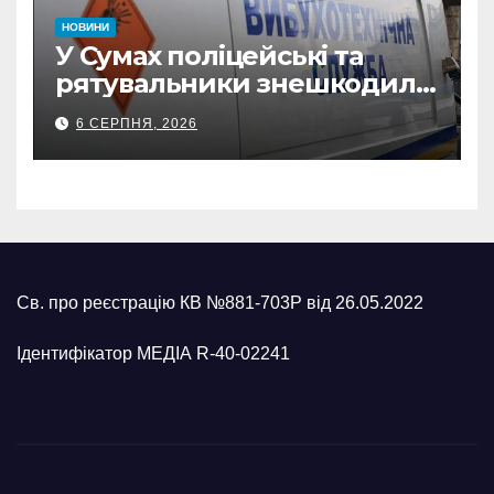
НОВИНИ
У Сумах поліцейські та
рятувальники знешкодили
500-кілограмову авіабомбу
6 СЕРПНЯ, 2026
росіян
Св. про реєстрацію КВ №881-703Р від 26.05.2022
Ідентифікатор МЕДІА R-40-02241