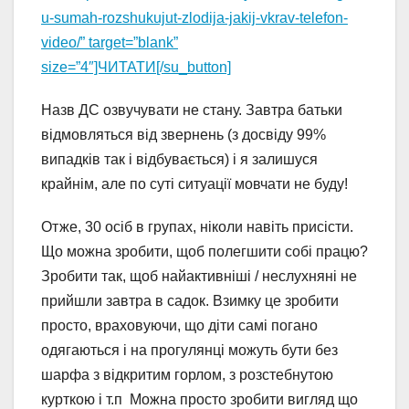
u-sumah-rozshukujut-zlodija-jakij-vkrav-telefon-
video/” target=”blank”
size=”4″]ЧИТАТИ[/su_button]
Назв ДС озвучувати не стану. Завтра батьки
відмовляться від звернень (з досвіду 99%
випадків так і відбувається) і я залишуся
крайнім, але по суті ситуації мовчати не буду!
Отже, 30 осіб в групах, ніколи навіть присісти.
Що можна зробити, щоб полегшити собі працю?
Зробити так, щоб найактивніші / неслухняні не
прийшли завтра в садок. Взимку це зробити
просто, враховуючи, що діти самі погано
одягаються і на прогулянці можуть бути без
шарфа з відкритим горлом, з розстебнутою
курткою і т.п Можна просто зробити вигляд що