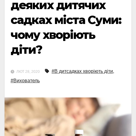
деяких дитячих
садках міста Суми:
чому хворіють
діти?
#В дитсадках хворіють діти
,
ЛЮТ 28, 2020
#Вихователь