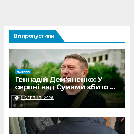
Ви пропустили
НОВИНИ
Геннадій Дем’яненко: У
серпні над Сумами збито 6
КАБів
7 СЕРПНЯ, 2026