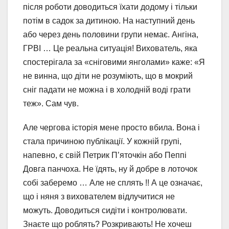
після роботи доводиться їхати додому і тільки
потім в садок за дитиною. На наступний день
або через день половини групи немає. Ангіна,
ГРВІ … Це реальна ситуація! Вихователь, яка
спостерігала за «сніговими янголами» каже: «Я
не винна, що діти не розуміють, що в мокрий
сніг падати не можна і в холодній воді грати
теж». Сам чув.
Але чергова історія мене просто вбила. Вона і
стала причиною публікації. У кожній групі,
напевно, є свій Петрик П’яточкін або Пеппі
Довга панчоха. Не їдять, ну й добре в лоточок
собі заберемо … Але не сплять !! А це означає,
що і няня з вихователем відлучитися не
можуть. Доводиться сидіти і контролювати.
Знаєте що роблять? Розкривають! Не хочеш