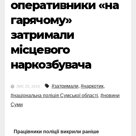
оперативники «на
гарячому»
затримали
місцевого
наркозбувача
#затримали
,
#наркотик
,
ЛИС 25, 2019
#національна поліція Сумської області
,
#новини
Суми
Працівники поліції викрили раніше