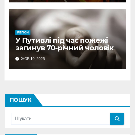
РЕГІОН
У Путивлі під час пожежі
загинув 70-річний чоловік
ЖОВ 10, 2025
ПОШУК