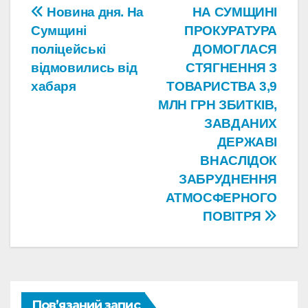
Навігація
Новина дня. На
НА СУМЩИНІ
Сумщині
ПРОКУРАТУРА
записів
поліцейські
ДОМОГЛАСЯ
відмовились від
СТЯГНЕННЯ З
хабаря
ТОВАРИСТВА 3,9
МЛН ГРН ЗБИТКІВ,
ЗАВДАНИХ
ДЕРЖАВІ
ВНАСЛІДОК
ЗАБРУДНЕННЯ
АТМОСФЕРНОГО
ПОВІТРЯ
Пов’язаний запис