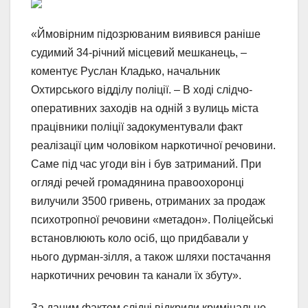
«Ймовірним підозрюваним виявився раніше
судимий 34-річний місцевий мешканець, –
коментує Руслан Кладько, начальник
Охтирського відділу поліції. – В ході слідчо-
оперативних заходів на одній з вулиць міста
працівники поліції задокументували факт
реалізації цим чоловіком наркотичної речовини.
Саме під час угоди він і був затриманий. При
огляді речей громадянина правоохоронці
вилучили 3500 гривень, отриманих за продаж
психотропної речовини «метадон». Поліцейські
встановлюють коло осіб, що придбавали у
нього дурман-зілля, а також шляхи постачання
наркотичних речовин та канали їх збуту».
За даним фактом слідчі відкрили кримінальне