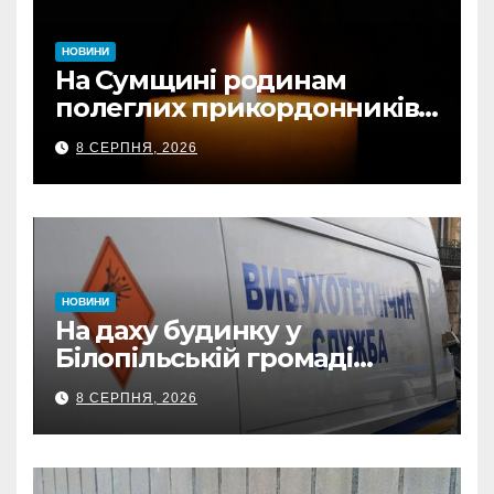
НОВИНИ
На Сумщині родинам
полеглих прикордонників
передали державні
8 СЕРПНЯ, 2026
нагороди та відомчі
відзнаки
НОВИНИ
На даху будинку у
Білопільській громаді
знайшли 120-мм міну
8 СЕРПНЯ, 2026