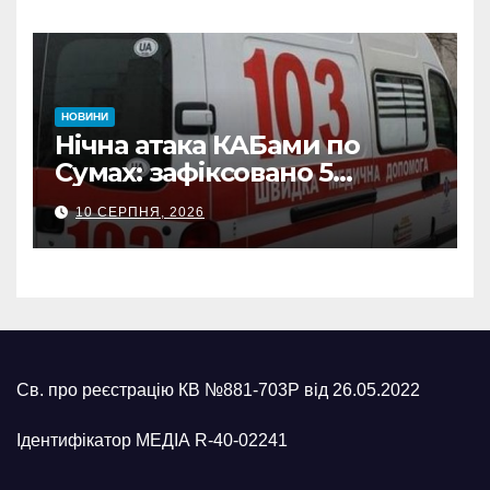
ворожих обстрілів
НОВИНИ
Нічна атака КАБами по
Сумах: зафіксовано 5
влучань, щонайменше
10 СЕРПНЯ, 2026
п’ятеро поранених
Св. про реєстрацію КВ №881-703Р від 26.05.2022
Ідентифікатор МЕДІА R-40-02241