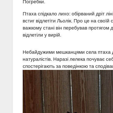
Погребки.
Птаха спідкало лихо: обірваний дріт лін
встиг відлетіти Льолік. Про це на своїй
важкому стані він перебував протягом дв
відлетіли у вирій.
Небайдужими мешканцями села птаха до
натуралістів. Наразі лелека почуває се
спостерігають за поведінкою та споді