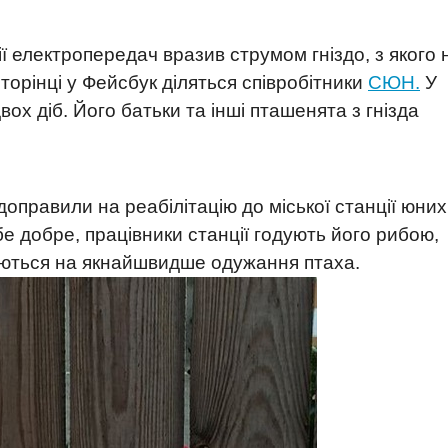
ії електропередач вразив струмом гніздо, з якого 
 сторінці у Фейсбук діляться співробітники
СЮН.
У
ох діб. Його батьки та інші пташенята з гнізда
правили на реабілітацію до міської станції юних
бе добре, працівники станції годують його рибою,
ваються на якнайшвидше одужання птаха.