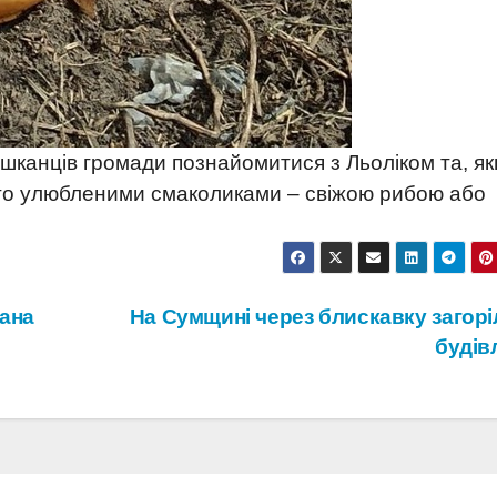
шканців громади познайомитися з Льоліком та, я
ого улюбленими смаколиками – свіжою рибою або
вана
На Сумщині через блискавку загорі
будів