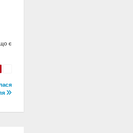
кщо є
лася
ля