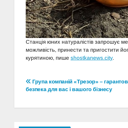
Станція юних натуралістів запрошує ме
можливість, принести та пригостити й
курятиною, пише
shostkanews.city
.
Навігація
Група компаній «Трезор» – гаранто
безпека для вас і вашого бізнесу
записів