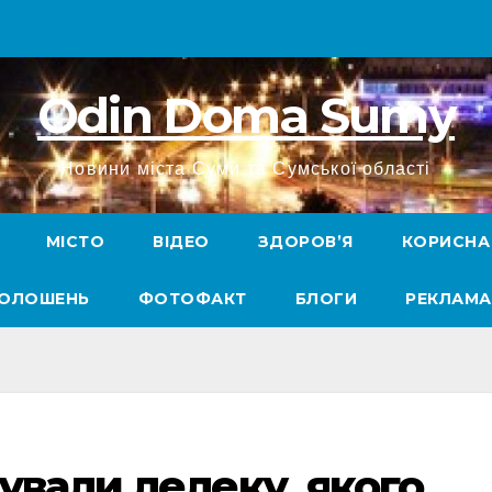
Odin Doma Sumy
Новини міста Суми та Сумської області
МІСТО
ВІДЕО
ЗДОРОВ’Я
КОРИСНА
ГОЛОШЕНЬ
ФОТОФАКТ
БЛОГИ
РЕКЛАМА
ували лелеку, якого