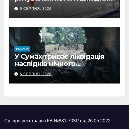
500-кілограмову авіабомбу
6 СЕРПНЯ, 2026
росіян
НОВИНИ
У Сумах триває ліквідація
наслідків нічного
масованого удару КАБами
6 СЕРПНЯ, 2026
Св. про реєстрацію КВ №881-703Р від 26.05.2022