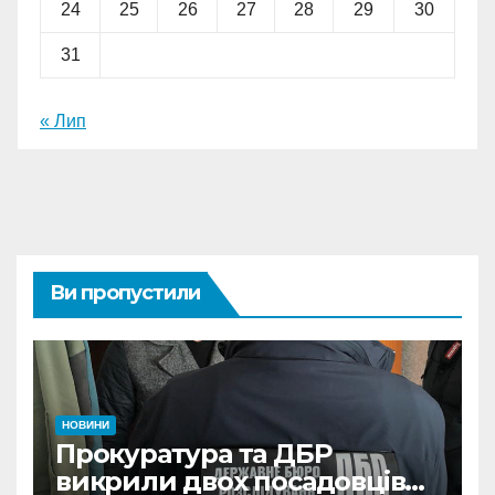
24
25
26
27
28
29
30
31
« Лип
Ви пропустили
НОВИНИ
Прокуратура та ДБР
викрили двох посадовців