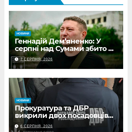
НОВИНИ
Геннадій Дем’яненко: У
серпні над Сумами збито 6
КАБів
7 СЕРПНЯ, 2026
НОВИНИ
Прокуратура та ДБР
викрили двох посадовців
ДПС Сумщини на вимаганні
6 СЕРПНЯ, 2026
неправомірної вигоди у