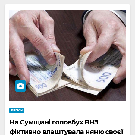
РЕГІОН
На Сумщині головбух ВНЗ
фіктивно влаштувала няню своєї