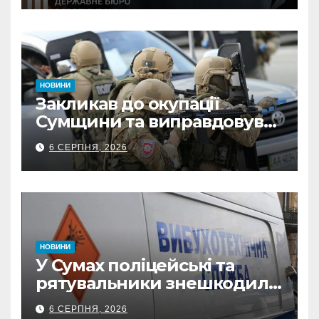
ФОПа
НОВИНИ
Закликав до окупації
Сумщини та виправдовував
обстріли: СБУ викрила
6 СЕРПНЯ, 2026
прокремлівського агітатора
з Охтирки
НОВИНИ
У Сумах поліцейські та
рятувальники знешкодили
500-кілограмову авіабомбу
6 СЕРПНЯ, 2026
росіян