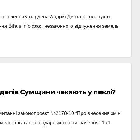
ені оточенням нардепа Андрія Деркача, планують
ння Bihus.Info факт незаконного відчуження земель
рдепів Сумщини чекають у пеклі?
читанні законопроєкт №2178-10 “Про внесення змін
емель сільськогосподарського призначення” “Із 1