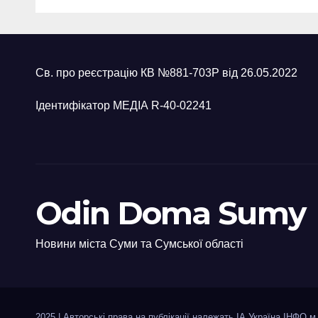
Польщі
пона
22 
Св. про реєстрацію КВ №881-703Р від 26.05.2022
Ідентифікатор МЕДІА R-40-02241
Odin Doma Sumy
Новини міста Суми та Сумської області
2025
|
Авторські права на публікації належать ІА Україна ІНФО м