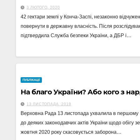
3 ЛЮТОГО, 2020
42 гектари землі у Конча-Заспі, незаконно відчуж
повернути в державну власність. Після розслідува
підтвердила Служба безпеки України, а ДБР і…
ПУБЛІКАЦІЇ
На благо України? Або кого з на
13 ЛИСТОПАДА, 2019
Верховна Рада 13 листопада ухвалила в першому 
до деяких законодавчих актів України щодо обігу з
жовтня 2020 року скасовується заборона…