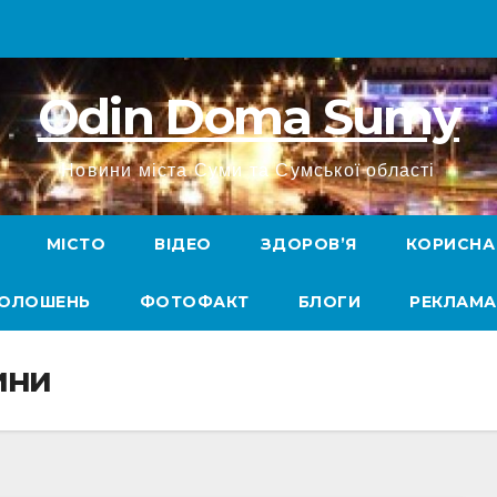
Odin Doma Sumy
Новини міста Суми та Сумської області
МІСТО
ВІДЕО
ЗДОРОВ’Я
КОРИСНА
ГОЛОШЕНЬ
ФОТОФАКТ
БЛОГИ
РЕКЛАМА
ини