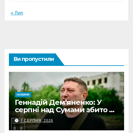
« Лип
Ви пропустили
НОВИНИ
Геннадій Дем’яненко: У
серпні над Сумами збито 6
КАБів
7 СЕРПНЯ, 2026