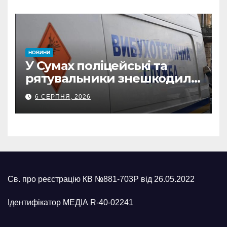
з Охтирки
НОВИНИ
У Сумах поліцейські та
рятувальники знешкодили
500-кілограмову авіабомбу
6 СЕРПНЯ, 2026
росіян
Св. про реєстрацію КВ №881-703Р від 26.05.2022
Ідентифікатор МЕДІА R-40-02241