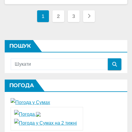
Пагінація
1
2
3
записів
ПОШУК
ПОГОДА