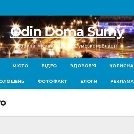
Odin Doma Sumy
Новини міста Суми та Сумської області
МІСТО
ВІДЕО
ЗДОРОВ’Я
КОРИСНА
ГОЛОШЕНЬ
ФОТОФАКТ
БЛОГИ
РЕКЛАМА
то