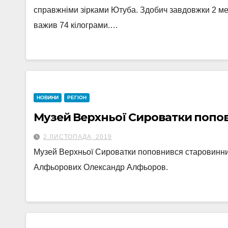
справжніми зірками Ютуба. Здобич завдовжки 2 мет
важив 74 кілограми.…
НОВИНИ
РЕГІОН
Музей Верхньої Сироватки поп
2 ЛИСТОПАДА, 2019
Музей Верхньої Сироватки поповнився старовинни
Алфьорових Олександр Алфьоров.