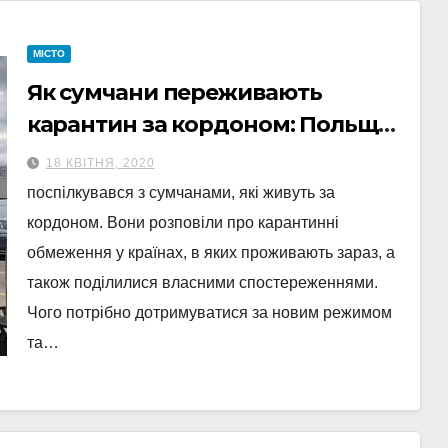
МІСТО
Як сумчани переживають
карантин за кордоном: Польща,
Німеччина, Канада
18 КВІТНЯ, 2020
поспілкувався з сумчанами, які живуть за
кордоном. Вони розповіли про карантинні
обмеження у країнах, в яких проживають зараз, а
також поділилися власними спостереженнями.
Чого потрібно дотримуватися за новим режимом
та…