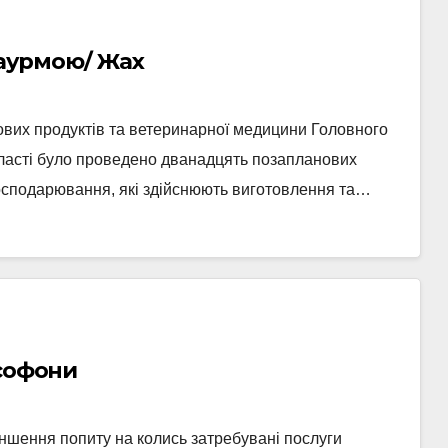
 шаурмою/ Жах
ових продуктів та ветеринарної медицини Головного
асті було проведено дванадцять позапланових
господарювання, які здійснюють виготовлення та…
ксофони
еншення попиту на колись затребувані послуги