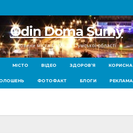
Odin Doma Sumy
Новини міста Суми та Сумської області
МІСТО
ВІДЕО
ЗДОРОВ’Я
КОРИСНА
ГОЛОШЕНЬ
ФОТОФАКТ
БЛОГИ
РЕКЛАМА