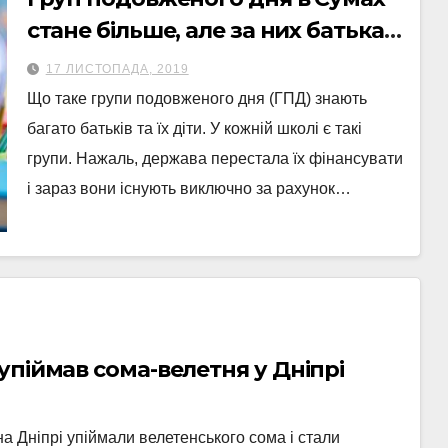
стане більше, але за них батькам
доведеться платити
17 ЛИСТОПАДА, 2019
Що таке групи подовженого дня (ГПД) знають
багато батьків та їх діти. У кожній школі є такі
групи. Нажаль, держава перестала їх фінансувати
і зараз вони існують виключно за рахунок…
піймав сома-велетня у Дніпрі
 Дніпрі упіймали велетенського сома і стали