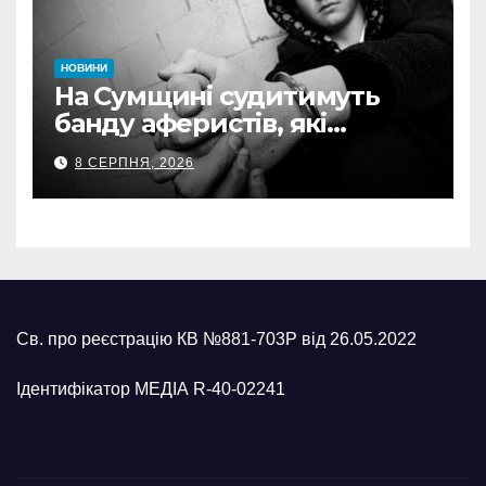
НОВИНИ
На Сумщині судитимуть
банду аферистів, які
виманили у військових
8 СЕРПНЯ, 2026
понад 1 млн грн
Св. про реєстрацію КВ №881-703Р від 26.05.2022
Ідентифікатор МЕДІА R-40-02241