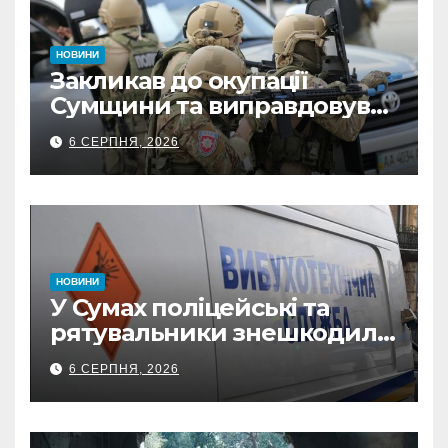
НОВИНИ
Закликав до окупації
Сумщини та виправдовував
обстріли: СБУ викрила
6 СЕРПНЯ, 2026
прокремлівського агітатора
з Охтирки
НОВИНИ
У Сумах поліцейські та
рятувальники знешкодили
500-кілограмову авіабомбу
6 СЕРПНЯ, 2026
росіян