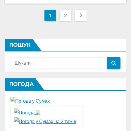
Пагінація
1
2
записів
ПОШУК
ПОГОДА