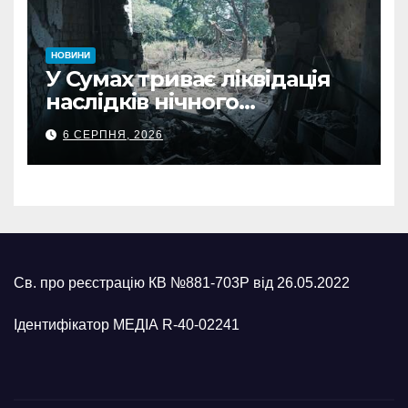
НОВИНИ
У Сумах триває ліквідація
наслідків нічного
масованого удару КАБами
6 СЕРПНЯ, 2026
Св. про реєстрацію КВ №881-703Р від 26.05.2022
Ідентифікатор МЕДІА R-40-02241