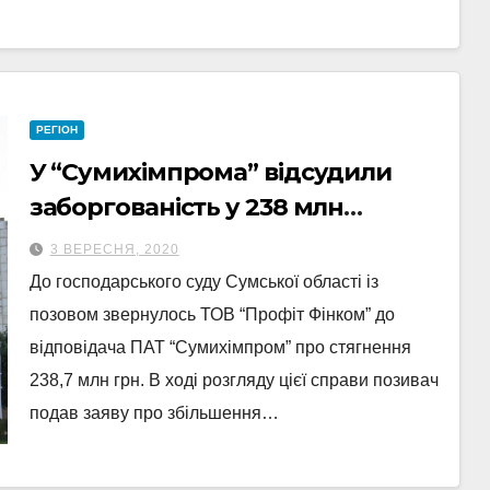
РЕГІОН
У “Сумихімпрома” відсудили
заборгованість у 238 млн
гривень
3 ВЕРЕСНЯ, 2020
До господарського суду Сумської області із
позовом звернулось ТОВ “Профіт Фінком” до
відповідача ПАТ “Сумихімпром” про стягнення
238,7 млн грн. В ході розгляду цієї справи позивач
подав заяву про збільшення…