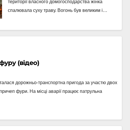
території власного домогосподарства жінка
спалювала суху траву. Вогонь був великим і…
фуру (відео)
 сталася дорожньо-транспортна пригода за участю двох
 причеп фури. На місці аварії працює патрульна