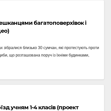
мешканцями багатоповерхівок і
ео)
ах зібралися близько 30 сумчан, які протестують проти
иби, що розташована поруч із їхніми будинками,
зд учням 1-4 класів (проект