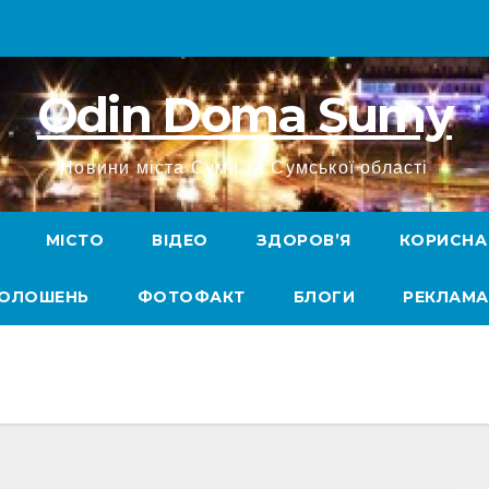
Odin Doma Sumy
Новини міста Суми та Сумської області
МІСТО
ВІДЕО
ЗДОРОВ’Я
КОРИСНА
ГОЛОШЕНЬ
ФОТОФАКТ
БЛОГИ
РЕКЛАМА