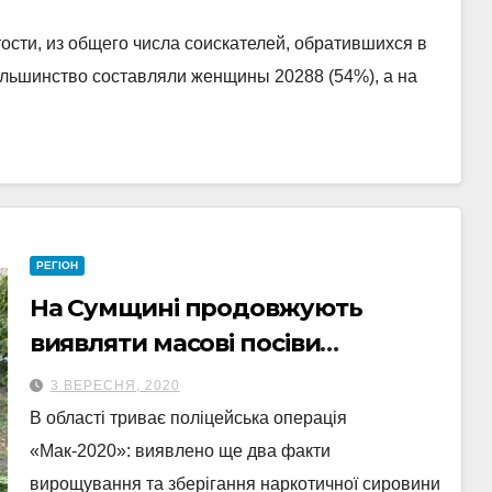
сти, из общего числа соискателей, обратившихся в
ольшинство составляли женщины 20288 (54%), а на
РЕГІОН
На Сумщині продовжують
виявляти масові посіви
конопель
3 ВЕРЕСНЯ, 2020
В області триває поліцейська операція
«Мак-2020»: виявлено ще два факти
вирощування та зберігання наркотичної сировини