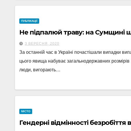
ПУБЛІКАЦІЇ
Не підпалюй траву: на Сумщині щ
3 ВЕРЕСНЯ, 2020
За останній час в Україні почастішали випадки вип
цього явища набуває загальнодержавних розмірів і
люди, вигорають…
МІСТО
Гендерні відмінності безробіття 