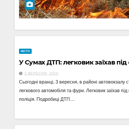
МІСТО
У Сумах ДТП: легковик заїхав під 
3 ВЕРЕСНЯ, 2020
Сьогодні вранці, 3 вересня, в районі автовокзалу
легкового автомобіля та фури. Легковик заїхав під
поліція. Подробиці ДТП…