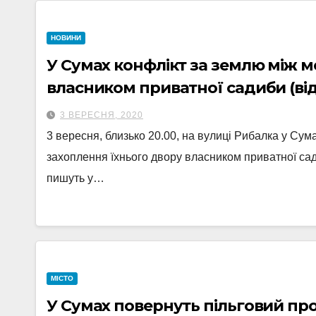
НОВИНИ
У Сумах конфлікт за землю між 
власником приватної садиби (від
3 ВЕРЕСНЯ, 2020
3 вересня, близько 20.00, на вулиці Рибалка у Сум
захоплення їхнього двору власником приватної сад
пишуть у…
МІСТО
У Сумах повернуть пільговий прої