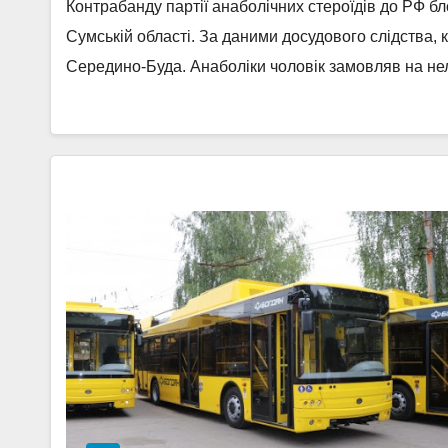
Контрабанду партії анаболічних стероїдів до РФ б
Сумській області. За даними досудового слідства,
Середино-Буда. Анаболіки чоловік замовляв на не