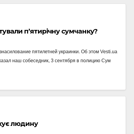
тували п’ятирічну сумчанку?
насилование пятилетней украинки. Об этом Vesti.ua
сказал наш собеседник, 3 сентября в полицию Сум
укує людину