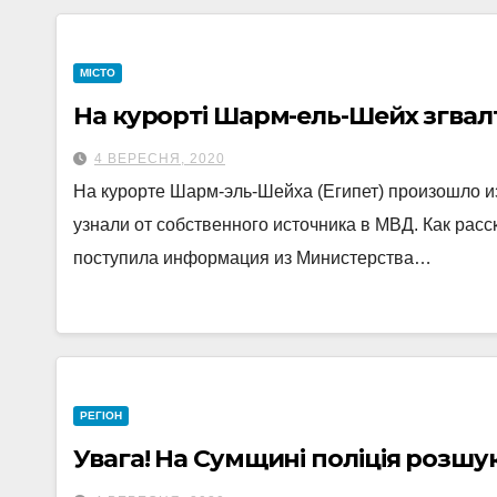
МІСТО
На курорті Шарм-ель-Шейх згвал
4 ВЕРЕСНЯ, 2020
На курорте Шарм-эль-Шейха (Египет) произошло из
узнали от собственного источника в МВД. Как рас
поступила информация из Министерства…
РЕГІОН
Увага! На Сумщині поліція розш