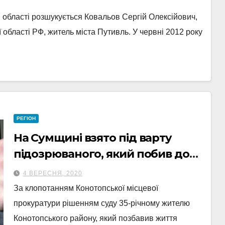
 області розшукується Ковальов Сергій Олексійович,
області РФ, житель міста Путивль. У червні 2012 року
РЕГІОН
На Сумщині взято під варту
підозрюваного, який побив до
смерті малознайомого чоловіка
4 ВЕРЕСНЯ, 2020
За клопотанням Конотопської місцевої
прокуратури рішенням суду 35-річному жителю
Конотопського району, який позбавив життя