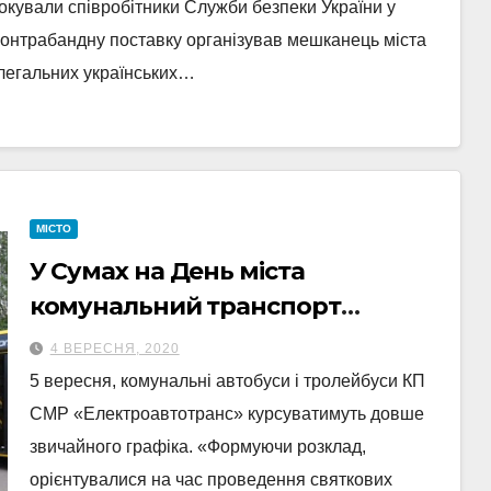
локували співробітники Служби безпеки України у
 контрабандну поставку організував мешканець міста
легальних українських…
МІСТО
У Сумах на День міста
комунальний транспорт
курсуватиме довше
4 ВЕРЕСНЯ, 2020
5 вересня, комунальні автобуси і тролейбуси КП
СМР «Електроавтотранс» курсуватимуть довше
звичайного графіка. «Формуючи розклад,
орієнтувалися на час проведення святкових