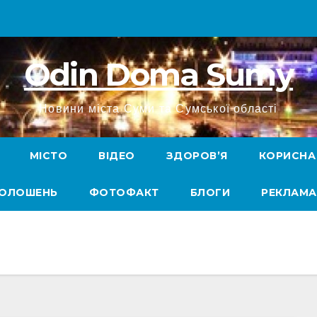
Odin Doma Sumy
Новини міста Суми та Сумської області
МІСТО
ВІДЕО
ЗДОРОВ’Я
КОРИСНА
ГОЛОШЕНЬ
ФОТОФАКТ
БЛОГИ
РЕКЛАМА