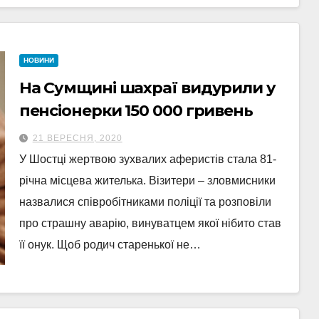
НОВИНИ
На Сумщині шахраї видурили у
пенсіонерки 150 000 гривень
21 ВЕРЕСНЯ, 2020
У Шостці жертвою зухвалих аферистів стала 81-
річна місцева жителька. Візитери – зловмисники
назвалися співробітниками поліції та розповіли
про страшну аварію, винуватцем якої нібито став
її онук. Щоб родич старенької не…