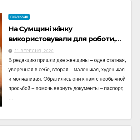
ПУБЛІКАЦІЇ
На Сумщині жінку
використовували для роботи,
відбирали пенсію і отримували
21 ВЕРЕСНЯ, 2020
на неї кредити
В редакцию пришли две женщины – одна статная,
уверенная в себе, вторая – маленькая, худенькая
и молчаливая. Обратились они к нам с необычной
просьбой – помочь вернуть документы – паспорт,
…