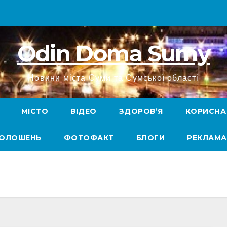
Odin Doma Sumy
Новини міста Суми та Сумської області
МІСТО
ВІДЕО
ЗДОРОВ’Я
КОРИСНА
ГОЛОШЕНЬ
ФОТОФАКТ
БЛОГИ
РЕКЛАМА