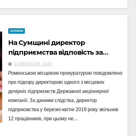
НОВИНИ
На Сумщині директор
підприємства відповість за
борги по зарплаті
21 ВЕРЕСНЯ, 2020
Роменською місцевою прокуратурою повідомлено
про підозру директорові одного з місцевих
дочірніх підприємств Державної акціонерної
компанії. За даними слідства, директор
підприємства у березні-квітні 2019 року звільнив
12 працівників, при цьому не…