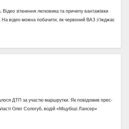
. Відео зіткнення легковика та причепу вантажівки
і. На відео можна побачити, як червоний ВАЗ з’їжджає
сталося ДТП за участю маршрутки. Як повідомив прес-
бласті Олег Сологуб, водій «Міцубіші Лансер»