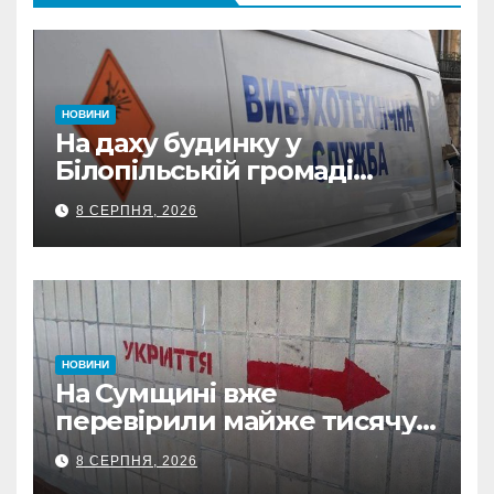
НОВИНИ
На даху будинку у
Білопільській громаді
знайшли 120-мм міну
8 СЕРПНЯ, 2026
НОВИНИ
На Сумщині вже
перевірили майже тисячу
укриттів: де виявили
8 СЕРПНЯ, 2026
замкнені двері