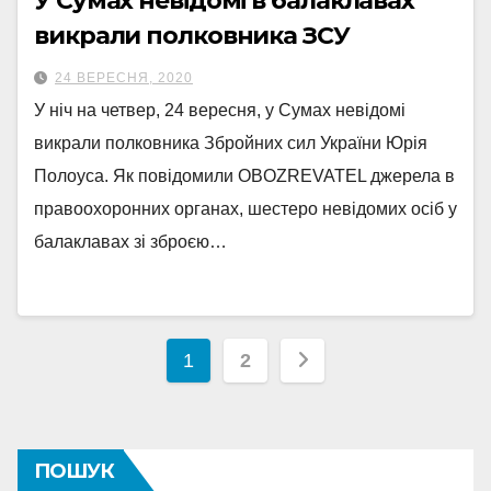
У Сумах невідомі в балаклавах
викрали полковника ЗСУ
24 ВЕРЕСНЯ, 2020
У ніч на четвер, 24 вересня, у Сумах невідомі
викрали полковника Збройних сил України Юрія
Полоуса. Як повідомили OBOZREVATEL джерела в
правоохоронних органах, шестеро невідомих осіб у
балаклавах зі зброєю…
Пагінація
1
2
записів
ПОШУК