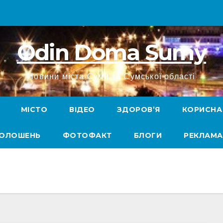
Odin Doma Sumy
Новини міста Суми та Сумської області
МІСТО
ВІДЕО
ЗДОРОВ’Я
КОРИСНА
ГОЛОШЕНЬ
ФОТОФАКТ
БЛОГИ
РЕКЛАМА