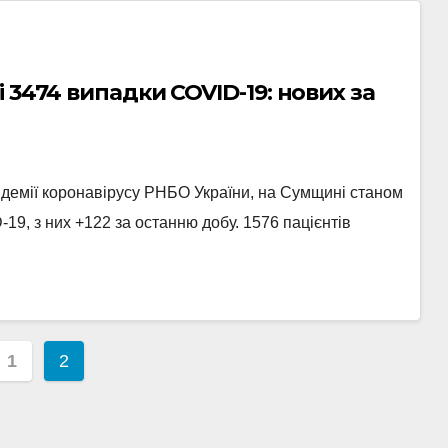
 3474 випадки COVID-19: нових за
демії коронавірусу РНБО України, на Сумщині станом
19, з них +122 за останню добу. 1576 пацієнтів
нація
1
2
сів