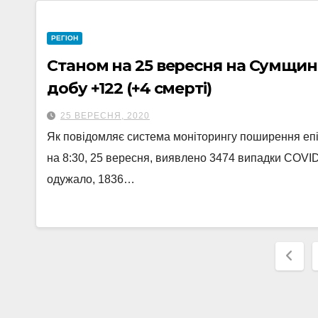
РЕГІОН
Станом на 25 вересня на Сумщині
добу +122 (+4 смерті)
25 ВЕРЕСНЯ, 2020
Як повідомляє система моніторингу поширення епі
на 8:30, 25 вересня, виявлено 3474 випадки COVID-
одужало, 1836…
Пагі
запи