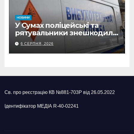
НОВИНИ
У Сумах поліцейські та
рятувальники знешкодили
500-кілограмову авіабомбу
6 СЕРПНЯ, 2026
росіян
Св. про реєстрацію КВ №881-703Р від 26.05.2022
Ідентифікатор МЕДІА R-40-02241