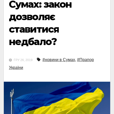
Сумах: закон
дозволяє
ставитися
недбало?
#новини в Сумах
,
#Прапор
ГРУ 26, 2019
України