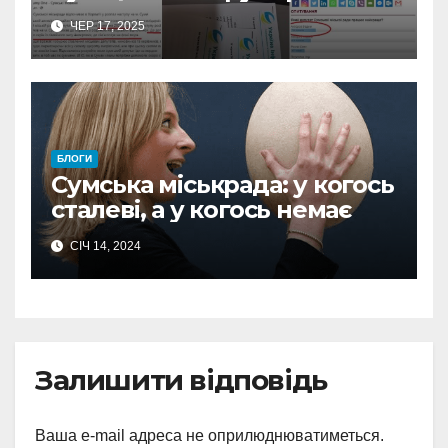
збіг чи політичні опоненти
ЧЕР 17, 2025
вже не опоненти?
БЛОГИ
Сумська міськрада: у когось
сталеві, а у когось немає
СІЧ 14, 2024
Залишити відповідь
Ваша e-mail адреса не оприлюднюватиметься.