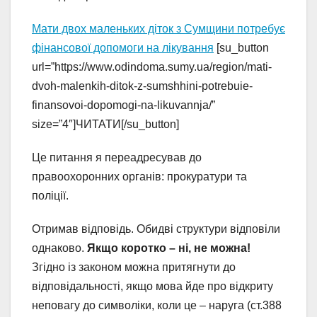
Мати двох маленьких діток з Сумщини потребує
фінансової допомоги на лікування
[su_button
url=”https://www.odindoma.sumy.ua/region/mati-
dvoh-malenkih-ditok-z-sumshhini-potrebuie-
finansovoi-dopomogi-na-likuvannja/”
size=”4″]ЧИТАТИ[/su_button]
Це питання я переадресував до
правоохоронних органів: прокуратури та
поліції.
Отримав відповідь. Обидві структури відповіли
однаково.
Якщо коротко – ні, не можна!
Згідно із законом можна притягнути до
відповідальності, якщо мова йде про відкриту
неповагу до символіки, коли це – наруга (ст.388