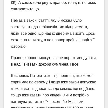
КК). А саме, коли рвуть прапор, топчуть ногами,
спалюють тощо.
Немає в законі статті, яку б можна було
застосувати до керівників тих підприємств,
яким все одно, що над їх дверима висить щось
схоже на ганчірку, а не прапор країни і нації з її
історією.
Правоохоронці можуть лише порекомендувати,
в надії визвати докори сумління. І все!
Висновок. Патріотизм – це поняття, яке кожен
сприймає по-своєму. І якщо вже закон допускає
можливість відноситься до символіки недбало,
то що вже казати про людей, яким потрібно
нагадувати, тикати їх носом, бо їм ліньки