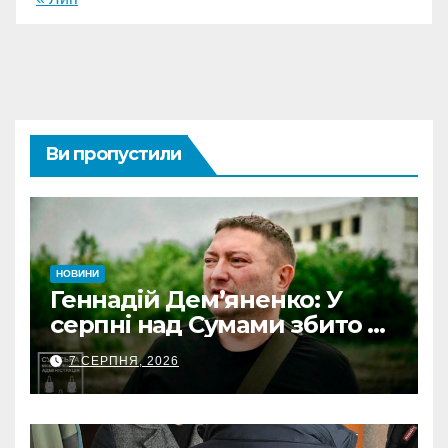
Ви пропустили
НОВИНИ
Геннадій Дем’яненко: У
серпні над Сумами збито 6
КАБів
7 СЕРПНЯ, 2026