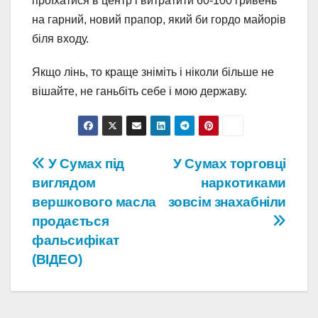
проїхатися в центр і витратити 60-100 гривень
на гарний, новий прапор, який би гордо майорів
біля входу.
Якщо лінь, то краще зніміть і ніколи більше не
вішайте, не ганьбіть себе і мою державу.
Навігація
У Сумах під
У Сумах торговці
виглядом
наркотиками
записів
вершкового масла
зовсім знахабніли
продається
фальсифікат
(ВІДЕО)